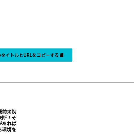
タイトルとURLをコピーする
優前衆院
決断！そ
があれば
る環境を