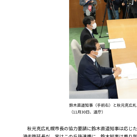
鈴木直道知事（手前右）と秋元克広札
（11月30日、道庁）
秋元克広札幌市長の協力要請に鈴木直道知事は応じた
滑走路延長だ。実はこの丘珠連携に、鈴木知事は乗り