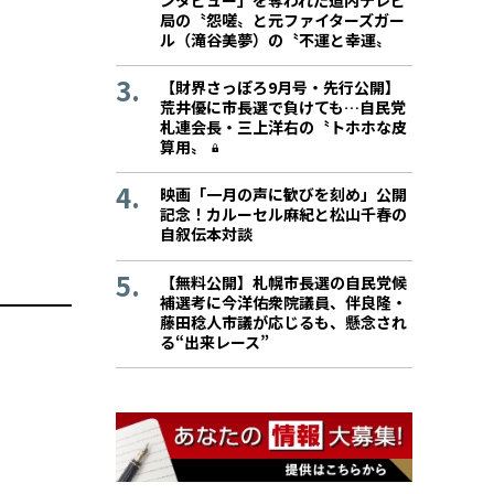
ンタビュー」を奪われた道内テレビ
局の〝怨嗟〟と元ファイターズガー
ル（滝谷美夢）の〝不運と幸運〟
【財界さっぽろ9月号・先行公開】
荒井優に市長選で負けても…自民党
札連会長・三上洋右の〝トホホな皮
算用〟
映画「一月の声に歓びを刻め」公開
記念！カルーセル麻紀と松山千春の
自叙伝本対談
【無料公開】札幌市長選の自民党候
補選考に今洋佑衆院議員、伴良隆・
藤田稔人市議が応じるも、懸念され
る“出来レース”