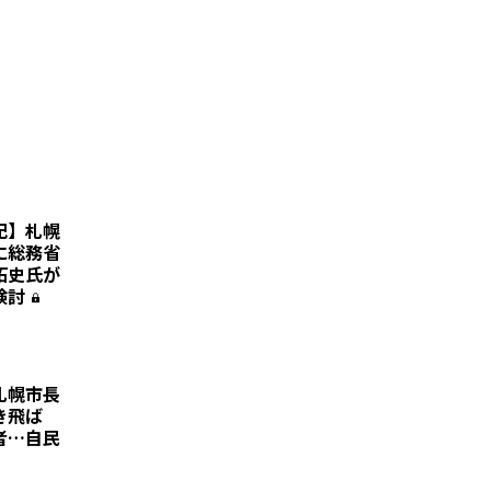
記】札幌
に総務省
拓史氏が
検討
札幌市長
き飛ば
者…自民