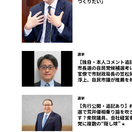
つくりたい」
選挙
【独自・本人コメント追
市長選の自民党候補選考
官僚で市財政局長の笠松
浮上、自民市議が推薦を
選挙
【先行公開・追記あり】
選で荒井優相乗り論を吹
す？衆院議員、会社経営
党に複数の“隠し球”