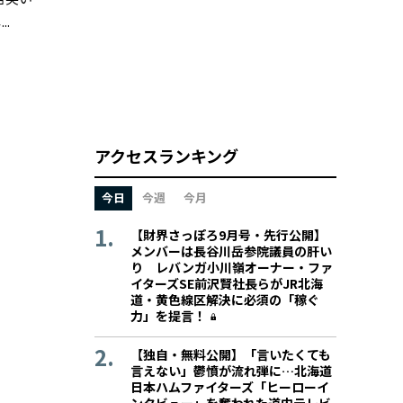
.
アクセスランキング
今日
今週
今月
【財界さっぽろ9月号・先行公開】
メンバーは長谷川岳参院議員の肝い
り レバンガ小川嶺オーナー・ファ
イターズSE前沢賢社長らがJR北海
道・黄色線区解決に必須の「稼ぐ
力」を提言！
【独自・無料公開】「言いたくても
言えない」鬱憤が流れ弾に…北海道
日本ハムファイターズ「ヒーローイ