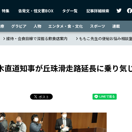
特集
告発文・怪文書BOX
タグ一覧
記事詳細検索
医療
グラビア
人物
エンタメ・食・文化
スポーツ
連載
接待・会食目線で深掘る飲食店案内
ももこ先生の便秘お悩み相談
木直道知事が丘珠滑走路延長に乗り気