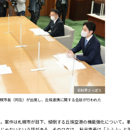
©財界さっぽろ
幌市長（同左）が出席し、丘珠連携に関する会談が行われた
。案件は札幌市が目下、傾倒する丘珠空港の機能強化について。
気じゃないという話がある。そのワケは。 秋元市長は「ふふふ」