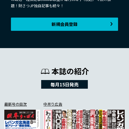
題！財さつJP独自記事も続々！
新規会員登録
本誌の紹介
毎月15日発売
最新号の目次
中吊り広告