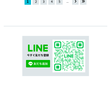
1
2
3
4
5
...
»
最
後 »
今すぐ友だち登録