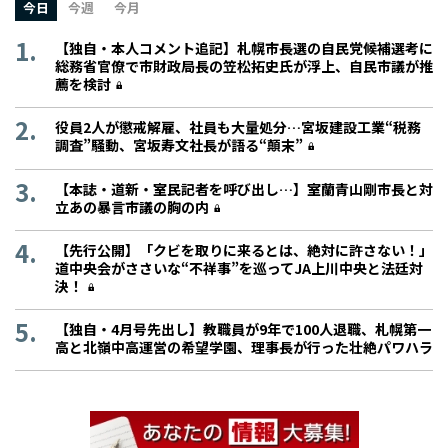
今日
今週
今月
【独自・本人コメント追記】札幌市長選の自民党候補選考に
総務省官僚で市財政局長の笠松拓史氏が浮上、自民市議が推
薦を検討
役員2人が懲戒解雇、社員も大量処分…宮坂建設工業“税務
調査”騒動、宮坂寿文社長が語る“顛末”
【本誌・道新・室民記者を呼び出し…】室蘭青山剛市長と対
立あの暴言市議の胸の内
【先行公開】「クビを取りに来るとは、絶対に許さない！」
道中央会がささいな“不祥事”を巡ってJA上川中央と法廷対
決！
【独自・4月号先出し】教職員が9年で100人退職、札幌第一
高と北嶺中高運営の希望学園、理事長が行った壮絶パワハラ