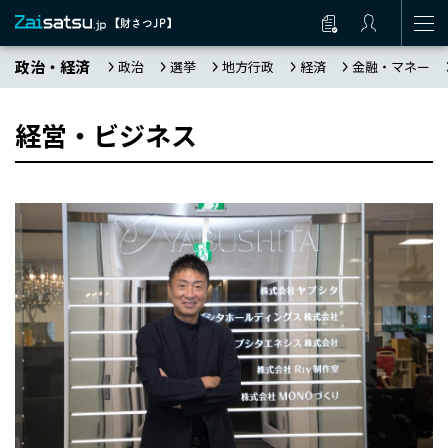
政治・経済
政治
選挙
地方行政
経済
金融・マネー
経営・ビジネス