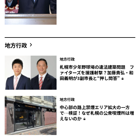
地方行政
地方行政
札幌市少年野球場の違法建築問題 フ
ァイターズを援護射撃？加藤貴弘・和
田義明が3副市長と“押し問答”
地方行政
中心部の路上禁煙エリア拡大の一方
で…検証！なぜ札幌の公衆喫煙所は増
えないのか