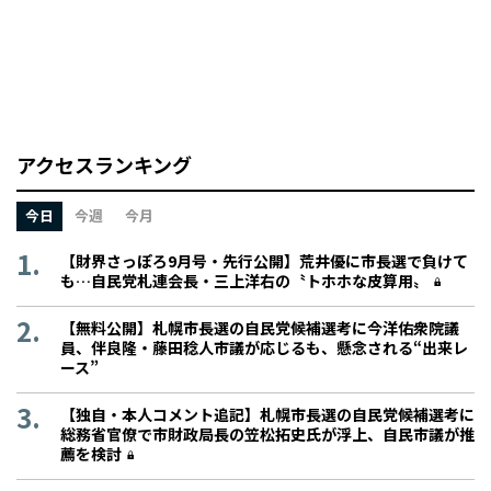
アクセスランキング
今日
今週
今月
【財界さっぽろ9月号・先行公開】荒井優に市長選で負けて
も…自民党札連会長・三上洋右の〝トホホな皮算用〟
【無料公開】札幌市長選の自民党候補選考に今洋佑衆院議
員、伴良隆・藤田稔人市議が応じるも、懸念される“出来レ
ース”
【独自・本人コメント追記】札幌市長選の自民党候補選考に
総務省官僚で市財政局長の笠松拓史氏が浮上、自民市議が推
薦を検討