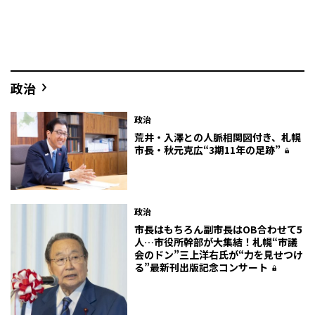
政治
政治
荒井・入澤との人脈相関図付き、札幌
市長・秋元克広“3期11年の足跡”
政治
市長はもちろん副市長はOB合わせて5
人…市役所幹部が大集結！札幌“市議
会のドン”三上洋右氏が“力を見せつけ
る”最新刊出版記念コンサート