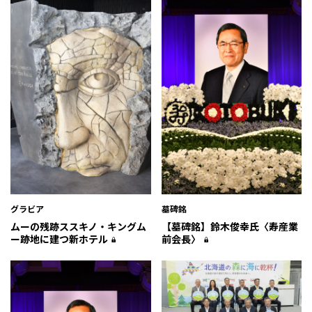
グラビア
墓碑銘
ムーの残跡――ススキノ・キングム
【墓碑銘】鈴木俊幸氏〈寿産業
ー跡地に建つ新ホテル
前会長〉