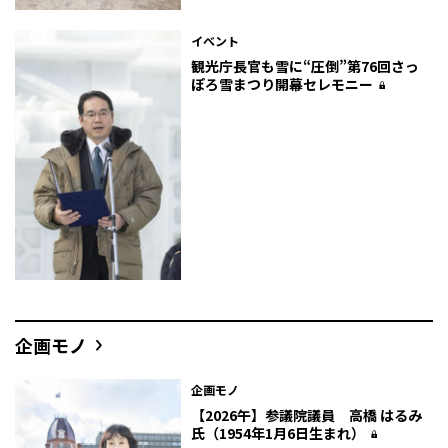
イベント
観光庁長官も雪に“圧倒”――第76回さっ
ぽろ雪まつり開幕セレモニー
企画モノ
企画モノ
【2026午】参議院議員 高橋 はるみ
氏（1954年1月6日生まれ）