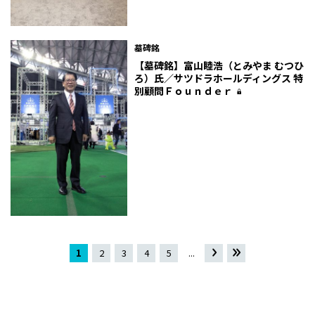
墓碑銘
【墓碑銘】富山睦浩（とみやま むつひ
ろ）氏／サツドラホールディングス 特
別顧問Ｆｏｕｎｄｅｒ
1
2
3
4
5
...
»
最
後 »