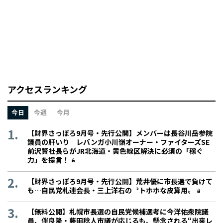
アクセスランキング
今日
今週
今月
【財界さっぽろ9月号・先行公開】メンバーは長谷川岳参院
議員の肝いり レバンガ小川嶺オーナー・ファイターズSE
前沢賢社長らがJR北海道・黄色線区解決に必須の「稼ぐ
力」を提言！
【財界さっぽろ9月号・先行公開】荒井優に市長選で負けて
も…自民党札連会長・三上洋右の〝トホホな皮算用〟
【無料公開】札幌市長選の自民党候補選考に今洋佑衆院議
員、伴良隆・藤田稔人市議が応じるも、懸念される“出来レ