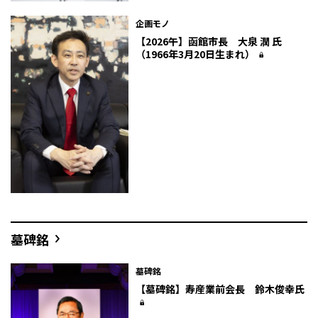
企画モノ
【2026午】函館市長 大泉 潤 氏
（1966年3月20日生まれ）
墓碑銘
墓碑銘
【墓碑銘】寿産業前会長 鈴木俊幸氏