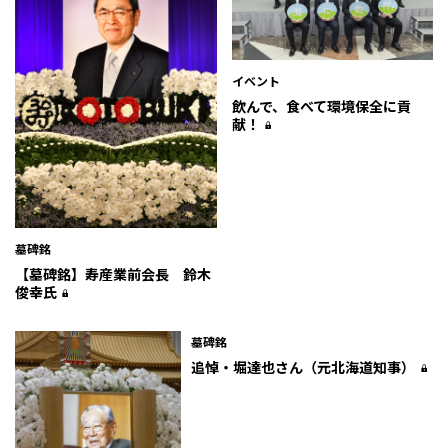
イベント
飲んで、食べて環境保全に貢
献！
墓碑銘
【墓碑銘】寿産業前会長 鈴木
俊幸氏
墓碑銘
追悼・堀達也さん（元北海道知事）