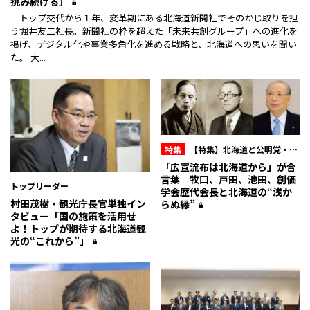
挑み続ける」
トップ交代から１年、変革期にある北海道新聞社でそのかじ取りを担
う堀井友二社長。新聞社の枠を超えた「未来共創グループ」への進化を
掲げ、デジタル化や事業多角化を進める戦略と、北海道への思いを聞い
た。 大...
特集
【特集】北海道と公明党・創
価学会
「広宣流布は北海道から」が合
言葉 牧口、戸田、池田、創価
トップリーダー
学会歴代会長と北海道の“浅か
村田茂樹・観光庁長官単独イン
らぬ縁”
タビュー「国の施策を活用せ
よ！トップが期待する北海道観
光の“これから”」