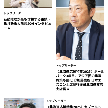
トップリーダー
石破総理が最も信頼する重鎮・
亀井静香大放談80分インタビュ
ー
トップリーダー
〈北海道応援特集2025〉ボール
パーク3年目、アジア圏の集客
施策も強化 ◎加藤嘉朗 日本エ
スコン上席執行役員北海道支店
支店長
トップリーダー
〈北海道応援特集2025〉カプセルト