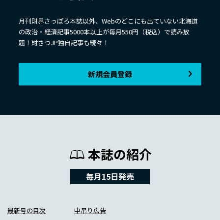
月刊財界さっぽろ本誌以外、Webのどこにも出ていない北海道
の政治・経済記事5000本以上が毎月550円（税込）で読み放
題！財さつJP独自記事も続々！
新規会員登録
本誌の紹介
毎月15日発売
最新号の目次
中吊り広告