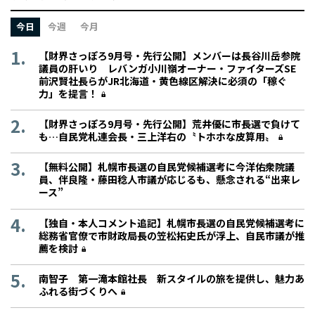
今日
今週
今月
【財界さっぽろ9月号・先行公開】メンバーは長谷川岳参院
議員の肝いり レバンガ小川嶺オーナー・ファイターズSE
前沢賢社長らがJR北海道・黄色線区解決に必須の「稼ぐ
力」を提言！
【財界さっぽろ9月号・先行公開】荒井優に市長選で負けて
も…自民党札連会長・三上洋右の〝トホホな皮算用〟
【無料公開】札幌市長選の自民党候補選考に今洋佑衆院議
員、伴良隆・藤田稔人市議が応じるも、懸念される“出来レ
ース”
【独自・本人コメント追記】札幌市長選の自民党候補選考に
総務省官僚で市財政局長の笠松拓史氏が浮上、自民市議が推
薦を検討
南智子 第一滝本館社長 新スタイルの旅を提供し、魅力あ
ふれる街づくりへ