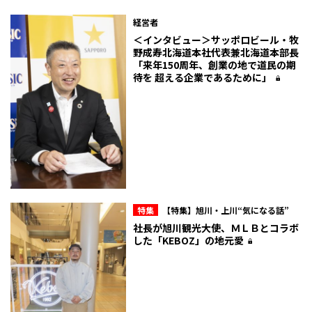
経営者
＜インタビュー＞サッポロビール・牧
野成寿北海道本社代表兼北海道本部長
「来年150周年、創業の地で道民の期
待を 超える企業であるために」
特集
【特集】旭川・上川“気になる話”
社長が旭川観光大使、ＭＬＢとコラボ
した「KEBOZ」の地元愛