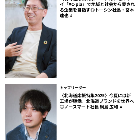
イ「#C-pla」で地域と社会から愛され
る企業を目指す◎トーシン社長・宮本
達也
トップリーダー
〈北海道応援特集2025〉今夏には新
工場が稼働。北海道ブランドを世界へ
◎ノースマート社長 綱島 広和