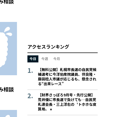
み相談
アクセスランキング
今日
今週
今月
【無料公開】札幌市長選の自民党候
補選考に今洋佑衆院議員、伴良隆・
藤田稔人市議が応じるも、懸念され
る“出来レース”
み相談
【財界さっぽろ9月号・先行公開】
荒井優に市長選で負けても…自民党
札連会長・三上洋右の〝トホホな皮
算用〟