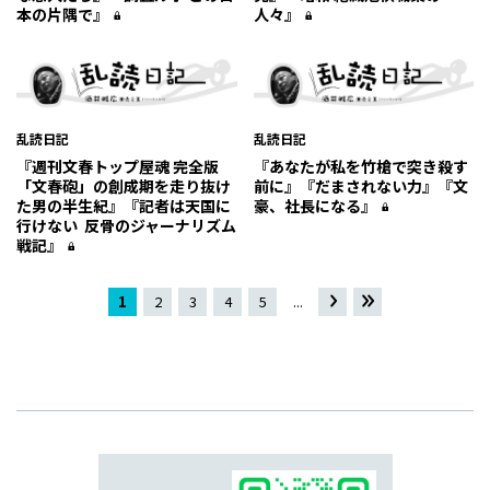
本の片隅で』
人々』
乱読日記
乱読日記
『週刊文春トップ屋魂 完全版
『あなたが私を竹槍で突き殺す
「文春砲」の創成期を走り抜け
前に』『だまされない力』『文
た男の半生紀』『記者は天国に
豪、社長になる』
行けない 反骨のジャーナリズム
戦記』
1
2
3
4
5
...
»
最
後 »