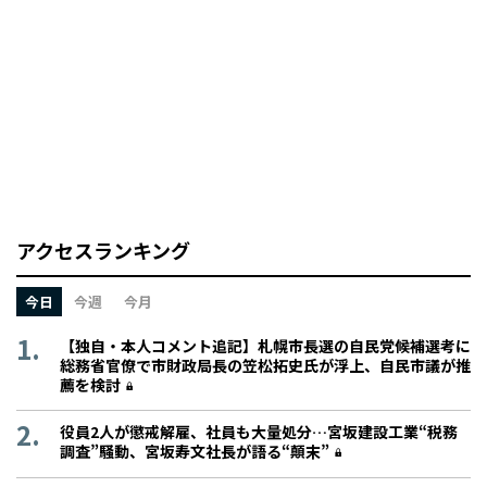
アクセスランキング
今日
今週
今月
【独自・本人コメント追記】札幌市長選の自民党候補選考に
総務省官僚で市財政局長の笠松拓史氏が浮上、自民市議が推
薦を検討
役員2人が懲戒解雇、社員も大量処分…宮坂建設工業“税務
調査”騒動、宮坂寿文社長が語る“顛末”