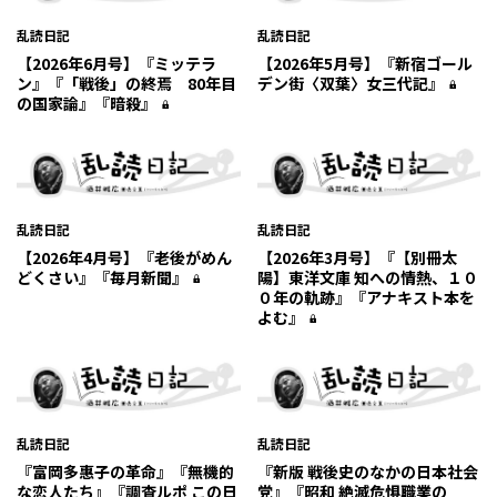
乱読日記
乱読日記
【2026年6月号】『ミッテラ
【2026年5月号】『新宿ゴール
ン』『「戦後」の終焉 80年目
デン街〈双葉〉女三代記』
の国家論』『暗殺』
乱読日記
乱読日記
【2026年4月号】『老後がめん
【2026年3月号】『【別冊太
どくさい』『毎月新聞』
陽】東洋文庫 知への情熱、１０
０年の軌跡』『アナキスト本を
よむ』
乱読日記
乱読日記
『富岡多惠子の革命』『無機的
『新版 戦後史のなかの日本社会
な恋人たち』『調査ルポ この日
党』『昭和 絶滅危惧職業の