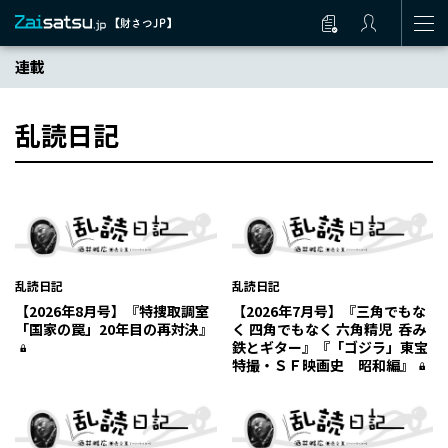
連載
乱読日記
乱読日記
乱読日記
【2026年8月号】『特捜取調室
【2026年7月号】『三角でもな
「国家の罠」20年目の再対決』
く 四角でもなく 六角精児 呑み
鉄とギター』『「ゴジラ」東宝
特撮・ＳＦ映画史 昭和編』