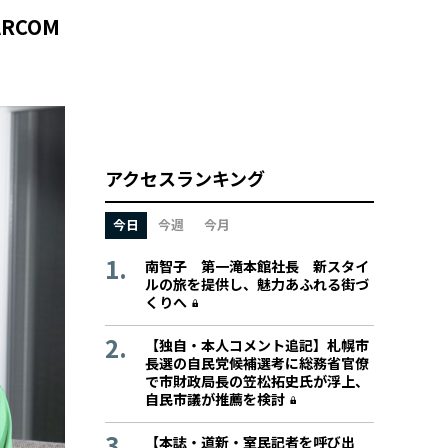
ARCOM
アクセスランキング
今日
今週
今月
南智子 第一滝本館社長 新スタイ
ルの旅を提供し、魅力あふれる街づ
くりへ
【独自・本人コメント追記】札幌市
長選の自民党候補選考に総務省官僚
で市財政局長の笠松拓史氏が浮上、
自民市議が推薦を検討
【本誌・道新・室民記者を呼び出