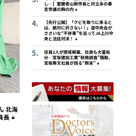
し…】室蘭青山剛市長と対立あの暴
言市議の胸の内
【先行公開】「クビを取りに来ると
は、絶対に許さない！」道中央会が
ささいな“不祥事”を巡ってJA上川中
央と法廷対決！
役員2人が懲戒解雇、社員も大量処
分…宮坂建設工業“税務調査”騒動、
宮坂寿文社長が語る“顛末”
ん 北海
員長