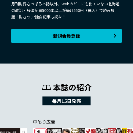
月刊財界さっぽろ本誌以外、Webのどこにも出ていない北海道
の政治・経済記事5000本以上が毎月550円（税込）で読み放
題！財さつJP独自記事も続々！
新規会員登録
本誌の紹介
毎月15日発売
中吊り広告