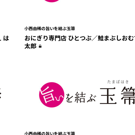
小西由稀の旨いを結ぶ玉箒
 は
おにぎり専門店 ひとつぶ／鮭まぶしおむ
太郎
小西由稀の旨いを結ぶ玉箒