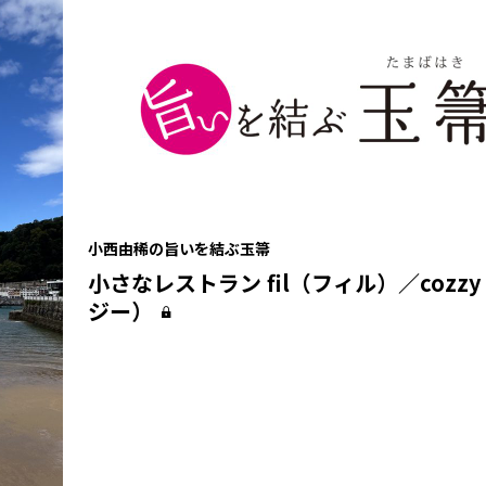
小西由稀の旨いを結ぶ玉箒
小さなレストラン fil（フィル）／cozz
ジー）