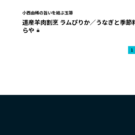
小西由稀の旨いを結ぶ玉箒
道産羊肉割烹 ラムぴりか／うなぎと季節
らや
1