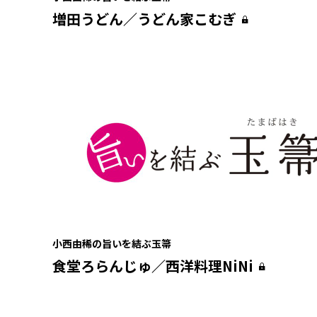
増田うどん／うどん家こむぎ
小西由稀の旨いを結ぶ玉箒
食堂ろらんじゅ／西洋料理NiNi