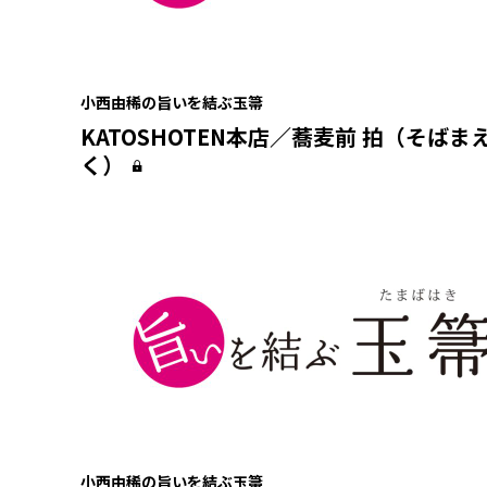
小西由稀の旨いを結ぶ玉箒
KATOSHOTEN本店／蕎麦前 拍（そばまえ
く）
小西由稀の旨いを結ぶ玉箒