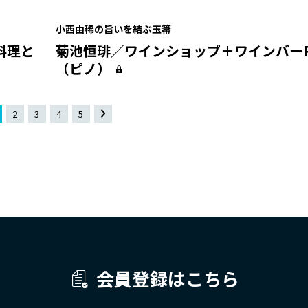
小西由稀の旨いを結ぶ玉箒
料理と
菊池恒琲／ワインショップ＋ワインバーP
（ピノ）
2
3
4
5
»
会員登録はこちら