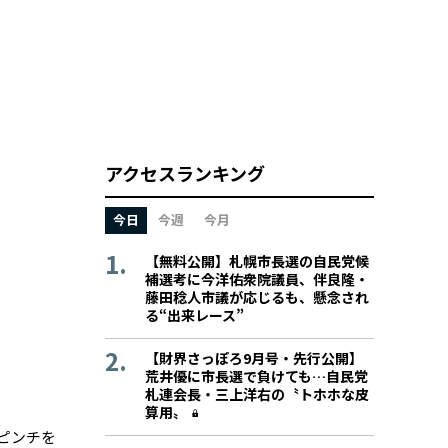
アクセスランキング
今日
今週
今月
【無料公開】札幌市長選の自民党候
補選考に今洋佑衆院議員、伴良隆・
藤田稔人市議が応じるも、懸念され
る“出来レース”
【財界さっぽろ9月号・先行公開】
荒井優に市長選で負けても…自民党
札連会長・三上洋右の〝トホホな皮
算用〟
ピンチを