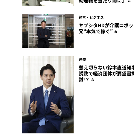
動運転を当たり前に」
経営・ビジネス
ヤブシタHDが介護ロボッ
発“本気で稼ぐ”
経済
煮え切らない鈴木直道知事
誘致で経済団体が要望書
討!？