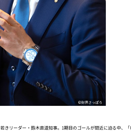
©財界さっぽろ
若きリーダー・鈴木直道知事。1期目のゴールが間近に迫る中、「