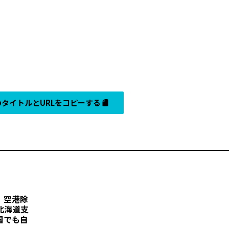
タイトルとURLをコピーする
、空港除
北海道支
国でも自