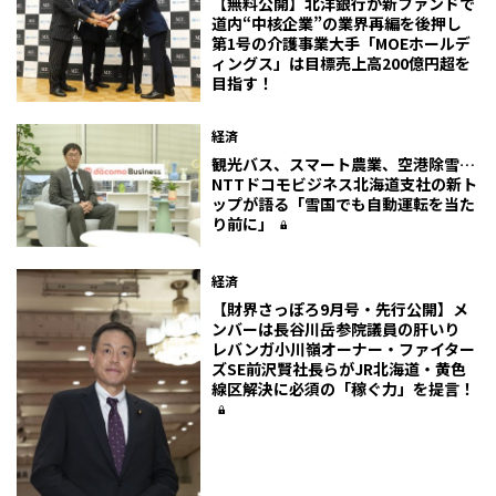
【無料公開】北洋銀行が新ファンドで
道内“中核企業”の業界再編を後押し
第1号の介護事業大手「MOEホールデ
ィングス」は目標売上高200億円超を
目指す！
経済
観光バス、スマート農業、空港除雪…
NTTドコモビジネス北海道支社の新ト
ップが語る「雪国でも自動運転を当た
り前に」
経済
【財界さっぽろ9月号・先行公開】メ
ンバーは長谷川岳参院議員の肝いり
レバンガ小川嶺オーナー・ファイター
ズSE前沢賢社長らがJR北海道・黄色
線区解決に必須の「稼ぐ力」を提言！