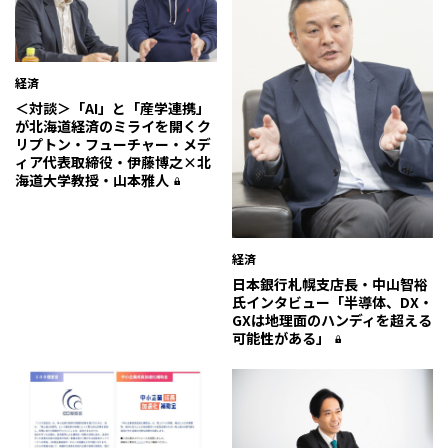
経済
＜対談＞「AI」と「産学連携」
が北海道経済のミライを開く――ク
リプトン・フューチャー・メデ
ィア代表取締役・伊藤博之×北
海道大学教授・山本雅人
経済
日本銀行札幌支店長・中山智裕
氏インタビュー「半導体、DX・
GXは地理面のハンディを超える
可能性がある」