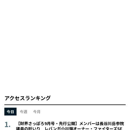
アクセスランキング
今日
今週
今月
【財界さっぽろ9月号・先行公開】メンバーは長谷川岳参院
議員の肝いり レバンガ小川嶺オーナー・ファイターズSE