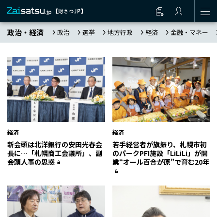
政治・経済
政治
選挙
地方行政
経済
金融・マネー
経済
経済
新会頭は北洋銀行の安田光春会
若手経営者が旗振り、札幌市初
長に…「札幌商工会議所」、副
のパークPFI施設「LiLiLi」が開
会頭人事の思惑
業“オール百合が原”で育む20年