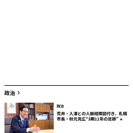
政治
政治
荒井・入澤との人脈相関図付き、札幌
市長・秋元克広“3期11年の足跡”