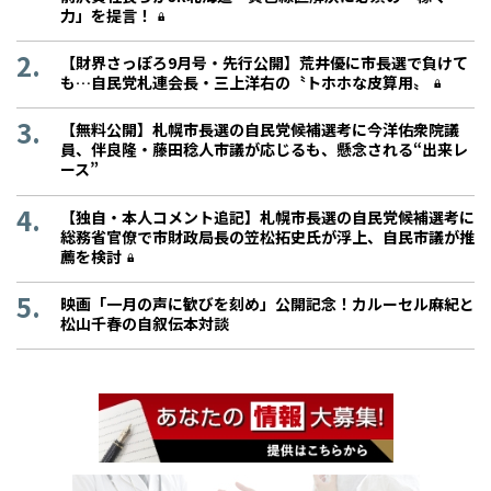
力」を提言！
【財界さっぽろ9月号・先行公開】荒井優に市長選で負けて
も…自民党札連会長・三上洋右の〝トホホな皮算用〟
【無料公開】札幌市長選の自民党候補選考に今洋佑衆院議
員、伴良隆・藤田稔人市議が応じるも、懸念される“出来レ
ース”
【独自・本人コメント追記】札幌市長選の自民党候補選考に
総務省官僚で市財政局長の笠松拓史氏が浮上、自民市議が推
薦を検討
映画「一月の声に歓びを刻め」公開記念！カルーセル麻紀と
松山千春の自叙伝本対談