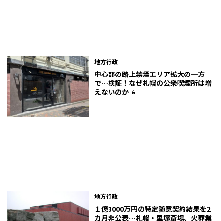
地方行政
中心部の路上禁煙エリア拡大の一方
で…検証！なぜ札幌の公衆喫煙所は増
えないのか
地方行政
１億3000万円の特定随意契約結果を2
カ月非公表…札幌・里塚斎場、火葬業