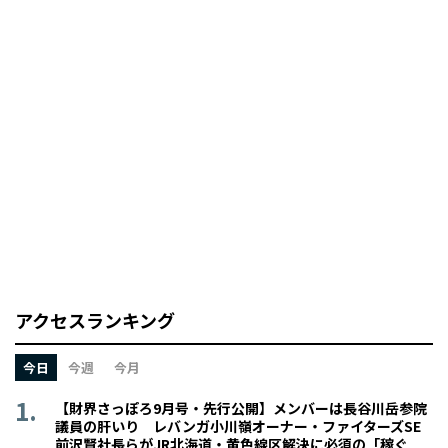
アクセスランキング
今日
今週
今月
【財界さっぽろ9月号・先行公開】メンバーは長谷川岳参院
議員の肝いり レバンガ小川嶺オーナー・ファイターズSE
前沢賢社長らがJR北海道・黄色線区解決に必須の「稼ぐ