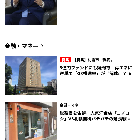
金融・マネー
特集
【特集】札幌市〝異変〟
5億円ファンドにも疑問符 再エネに
逆風で「GX推進室」が〝解体〟？
金融・マネー
税務官を告訴、人気洋食店「コノヨ
シ」VS札幌国税バチバチの延長戦