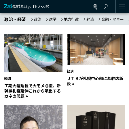
政治・経済
政治
選挙
地方行政
経済
金融・マネー
経済
ＪＴＢが札幌中心部に基幹店新
経済
設
工期大幅延長で大モメ必至、新
幹線札幌延伸これから噴出する
カネの問題