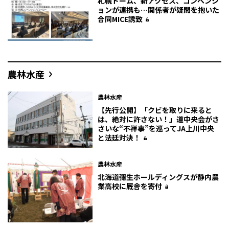
札幌ドーム、新アクセス、コンベンシ
ョンが連携も…関係者が疑問を抱いた
合同MICE誘致
農林水産
農林水産
【先行公開】「クビを取りに来ると
は、絶対に許さない！」道中央会がさ
さいな“不祥事”を巡ってJA上川中央
と法廷対決！
農林水産
北海道彌生ホールディングスが静内農
業高校に厩舎を寄付