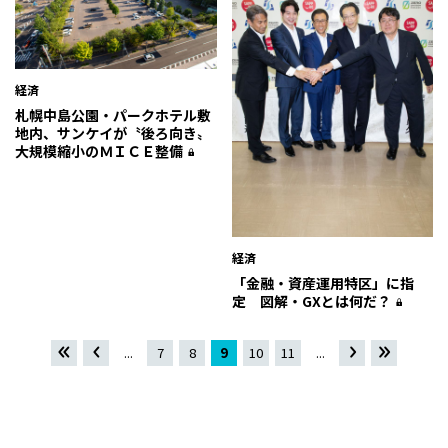
経済
札幌中島公園・パークホテル敷
地内、サンケイが〝後ろ向き〟
大規模縮小のＭＩＣＥ整備
経済
「金融・資産運用特区」に指
定 図解・GXとは何だ？
«
«
...
7
8
9
10
11
...
»
最
先頭
後 »