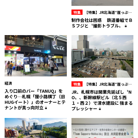
特集
【特集】JR北海道“崖っぷ
ち”
制作会社は困惑 鉄道番組でＢ
Ｓフジと〝撮影トラブル〟
経済
特集
【特集】JR北海道“崖っぷ
入り口前のバー「TANUQ」を
ち”
JR、札幌市は開業先延ばし〝N
めぐり…札幌「狸小路横丁（旧
O〟、新幹線駅ビル（北５西
HUGイート）」のオーナーとテ
１・西２）で清水建設に 強まる
ナントが真っ向対立
プレッシャー