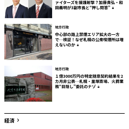
ァイターズを援護射撃？加藤貴弘・和
田義明が3副市長と“押し問答”
地方行政
中心部の路上禁煙エリア拡大の一方
で…検証！なぜ札幌の公衆喫煙所は増
えないのか
地方行政
１億3000万円の特定随意契約結果を2
カ月非公表…札幌・里塚斎場、火葬業
務“目隠し”委託のナゾ
経済