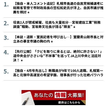
【独自・本人コメント追記】札幌市長選の自民党候補選考に
総務省官僚で市財政局長の笠松拓史氏が浮上、自民市議が推
薦を検討
役員2人が懲戒解雇、社員も大量処分…宮坂建設工業“税務
調査”騒動、宮坂寿文社長が語る“顛末”
【本誌・道新・室民記者を呼び出し…】室蘭青山剛市長と対
立あの暴言市議の胸の内
【先行公開】「クビを取りに来るとは、絶対に許さない！」
道中央会がささいな“不祥事”を巡ってJA上川中央と法廷対
決！
【独自・4月号先出し】教職員が9年で100人退職、札幌第一
高と北嶺中高運営の希望学園、理事長が行った壮絶パワハラ