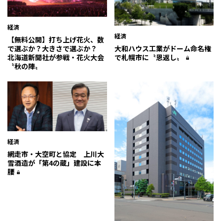
経済
経済
【無料公開】打ち上げ花火、数
で選ぶか？大きさで選ぶか？
大和ハウス工業がドーム命名権
北海道新聞社が参戦・花火大会
で札幌市に〝恩返し〟
〝秋の陣〟
経済
網走市・大空町と協定 上川大
雪酒造が「第4の蔵」建設に本
腰