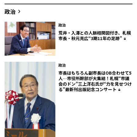
政治
政治
荒井・入澤との人脈相関図付き、札幌
市長・秋元克広“3期11年の足跡”
政治
市長はもちろん副市長はOB合わせて5
人…市役所幹部が大集結！札幌“市議
会のドン”三上洋右氏が“力を見せつけ
る”最新刊出版記念コンサート