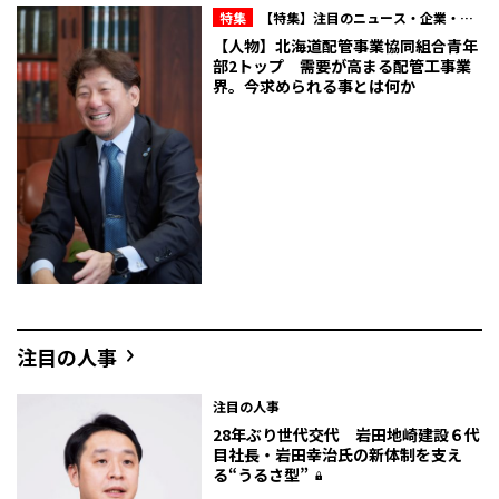
特集
【特集】注目のニュース・企業・人
物
【人物】北海道配管事業協同組合青年
部2トップ 需要が高まる配管工事業
界。今求められる事とは何か
注目の人事
注目の人事
28年ぶり世代交代 岩田地崎建設６代
目社長・岩田幸治氏の新体制を支え
る“うるさ型”