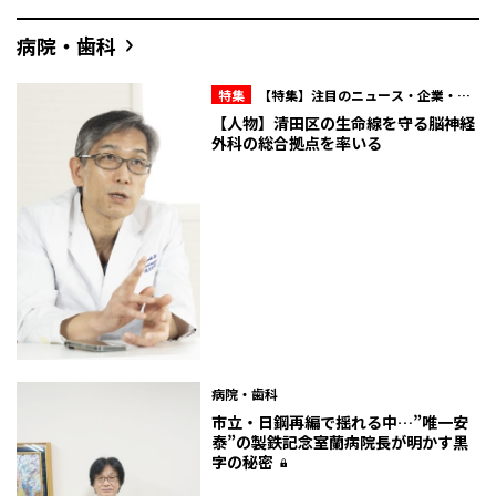
病院・歯科
特集
【特集】注目のニュース・企業・人
物
【人物】清田区の生命線を守る脳神経
外科の総合拠点を率いる
病院・歯科
市立・日鋼再編で揺れる中…”唯一安
泰”の製鉄記念室蘭病院長が明かす黒
字の秘密