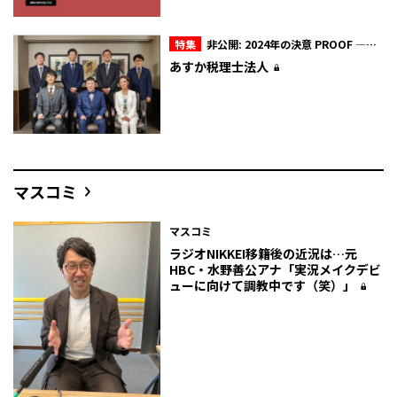
特集
非公開: 2024年の決意 PROOF ―証
明―
あすか税理士法人
マスコミ
マスコミ
ラジオNIKKEI移籍後の近況は…元
HBC・水野善公アナ「実況メイクデビ
ューに向けて調教中です（笑）」