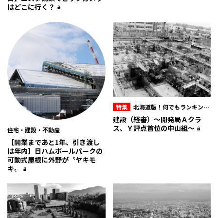
はどこに行く？
特集
北海道版！何でもランキング
&マル秘データ
建設（経審）〜開発局Ａクラ
ス、Ｙ評点首位の中山組〜
住宅・建設・不動産
【開業まであと1年、引き渡し
は年内】日ハムボールパークの
可動式屋根に外野が〝ヤキモ
キ〟