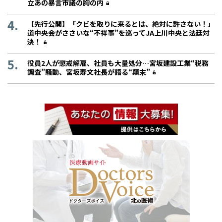
立あの暴言市議の胸の内
【先行公開】「クビを取りに来るとは、絶対に許さない！」
道中央会がささいな“不祥事”を巡ってJA上川中央と法廷対
決！
役員2人が懲戒解雇、社員も大量処分…宮坂建設工業“税務
調査”騒動、宮坂寿文社長が語る“顛末”