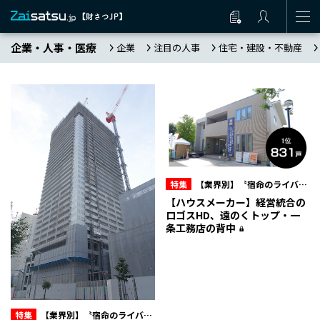
企業・人事・医療
企業
注目の人事
住宅・建設・不動産
特集
【業界別】〝宿命のライバ
ル〟をデータで解剖
【ハウスメーカー】経営統合の
ロゴスHD、遠のくトップ・一
条工務店の背中
特集
【業界別】〝宿命のライバ