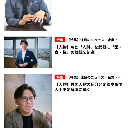
特集
【特集】注目のニュース・企業・人
物
【人物】AIと〝人財〟を武器に〝医・
食・住〟の価値を創造
特集
【特集】注目のニュース・企業・人
物
【人物】外国人材の紹介と定着支援で
人手不足解決に導く