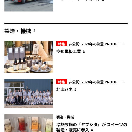
製造・機械
特集
非公開: 2024年の決意 PROOF ―証
明―
空知単板工業
特集
非公開: 2024年の決意 PROOF ―証
明―
北海バネ
製造・機械
冷熱設備の「ヤブシタ」が スイーツの
製造・販売に参入