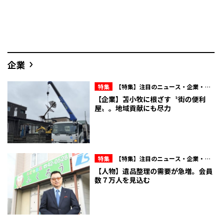
企業
特集
【特集】注目のニュース・企業・人
物
【企業】苫小牧に根ざす〝街の便利
屋〟。地域貢献にも尽力
特集
【特集】注目のニュース・企業・人
物
【人物】遺品整理の需要が急増。会員
数７万人を見込む