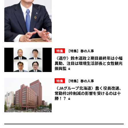
特集
【特集】春の人事
〈道庁〉鈴木道政２期目最終年は小幅
異動、注目は環境生活部長と女性観光
振興監
特集
【特集】春の人事
〈JAグループ北海道〉蠢く役員改選、
常勤枠2枠削減の影響を受けるのは十
勝！？