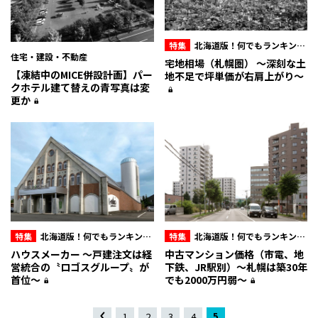
特集
北海道版！何でもランキング
住宅・建設・不動産
&マル秘データ
宅地相場（札幌圏） 〜深刻な土
【凍結中のMICE併設計画】パー
地不足で坪単価が右肩上がり〜
クホテル建て替えの青写真は変
更か
特集
北海道版！何でもランキング
特集
北海道版！何でもランキング
&マル秘データ
&マル秘データ
ハウスメーカー 〜戸建注文は経
中古マンション価格（市電、地
営統合の〝ロゴスグループ〟が
下鉄、JR駅別）〜札幌は築30年
首位〜
でも2000万円弱〜
«
1
2
3
4
5