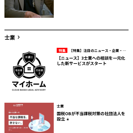
士業
特集
【特集】注目のニュース・企業・人
物
【ニュース】3士業への相談を一元化
した新サービスがスタート
士業
国税OBが不当課税対策の社団法人を
設立