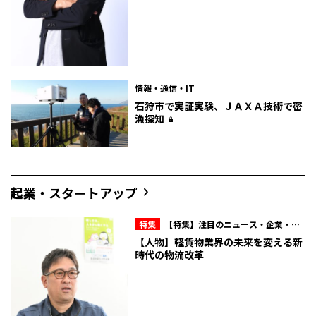
情報・通信・IT
石狩市で実証実験、ＪＡＸＡ技術で密
漁探知
起業・スタートアップ
特集
【特集】注目のニュース・企業・人
物
【人物】軽貨物業界の未来を変える新
時代の物流改革