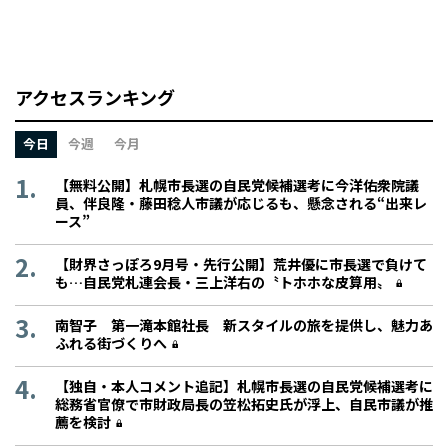
アクセスランキング
今日
今週
今月
【無料公開】札幌市長選の自民党候補選考に今洋佑衆院議
員、伴良隆・藤田稔人市議が応じるも、懸念される“出来レ
ース”
【財界さっぽろ9月号・先行公開】荒井優に市長選で負けて
も…自民党札連会長・三上洋右の〝トホホな皮算用〟
南智子 第一滝本館社長 新スタイルの旅を提供し、魅力あ
ふれる街づくりへ
【独自・本人コメント追記】札幌市長選の自民党候補選考に
総務省官僚で市財政局長の笠松拓史氏が浮上、自民市議が推
薦を検討