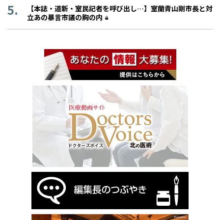
【本誌・道新・室民記者を呼び出し…】室蘭青山剛市長と対
立あの暴言市議の胸の内