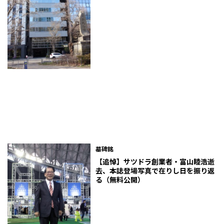
墓碑銘
【追悼】サツドラ創業者・富山睦浩逝
去、本誌登場写真で在りし日を振り返
る（無料公開）