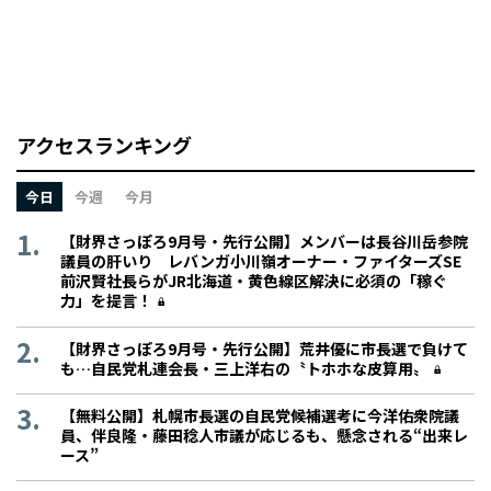
アクセスランキング
今日
今週
今月
【財界さっぽろ9月号・先行公開】メンバーは長谷川岳参院
議員の肝いり レバンガ小川嶺オーナー・ファイターズSE
前沢賢社長らがJR北海道・黄色線区解決に必須の「稼ぐ
力」を提言！
【財界さっぽろ9月号・先行公開】荒井優に市長選で負けて
も…自民党札連会長・三上洋右の〝トホホな皮算用〟
【無料公開】札幌市長選の自民党候補選考に今洋佑衆院議
員、伴良隆・藤田稔人市議が応じるも、懸念される“出来レ
ース”