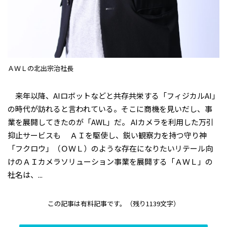
ＡＷＬの北出宗治社長
来年以降、AIロボットなどと共存共栄する「フィジカルAI」
の時代が訪れると言われている。そこに商機を見いだし、事
業を展開してきたのが「AWL」だ。 AIカメラを利用した万引
抑止サービスも ＡＩを駆使し、鋭い観察力を持つ守り神
「フクロウ」（ＯＷＬ）のような存在になりたい――リテール向
けのＡＩカメラソリューション事業を展開する「ＡＷＬ」の
社名は、...
この記事は有料記事です。
（残り1139文字）