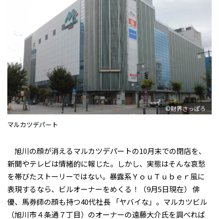
©財界さっぽろ
マルカツデパート
旭川の顔が消える――マルカツデパートの10月末での閉店を、
新聞やテレビは情緒的に報じた。しかし、実態はそんな哀愁
を帯びたストーリーではない。暴露系ＹｏｕＴｕｂｅｒ風に
表現するなら、ビルオーナーをめくる！（9月5日現在） 俳
優、馬券師の顔も持つ40代社長 「ヤバイな」。マルカツビル
（旭川市４条通７丁目）のオーナーの遠藤大介氏を調べれば