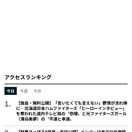
アクセスランキング
今日
今週
今月
【独自・無料公開】「言いたくても言えない」鬱憤が流れ弾
に…北海道日本ハムファイターズ「ヒーローインタビュー」
を奪われた道内テレビ局の〝怨嗟〟と元ファイターズガール
（滝谷美夢）の〝不運と幸運〟
【財界さっぽろ9月号・先行公開】メンバーは長谷川岳参院