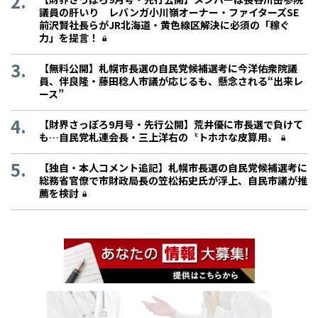
議員の肝いり レバンガ小川嶺オーナー・ファイターズSE
前沢賢社長らがJR北海道・黄色線区解決に必須の「稼ぐ
力」を提言！
【無料公開】札幌市長選の自民党候補選考に今洋佑衆院議
員、伴良隆・藤田稔人市議が応じるも、懸念される“出来レ
ース”
【財界さっぽろ9月号・先行公開】荒井優に市長選で負けて
も…自民党札連会長・三上洋右の〝トホホな皮算用〟
【独自・本人コメント追記】札幌市長選の自民党候補選考に
総務省官僚で市財政局長の笠松拓史氏が浮上、自民市議が推
薦を検討