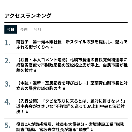
アクセスランキング
今日
今週
今月
南智子 第一滝本館社長 新スタイルの旅を提供し、魅力あ
ふれる街づくりへ
【独自・本人コメント追記】札幌市長選の自民党候補選考に
総務省官僚で市財政局長の笠松拓史氏が浮上、自民市議が推
薦を検討
【本誌・道新・室民記者を呼び出し…】室蘭青山剛市長と対
立あの暴言市議の胸の内
【先行公開】「クビを取りに来るとは、絶対に許さない！」
道中央会がささいな“不祥事”を巡ってJA上川中央と法廷対
決！
役員2人が懲戒解雇、社員も大量処分…宮坂建設工業“税務
調査”騒動、宮坂寿文社長が語る“顛末”