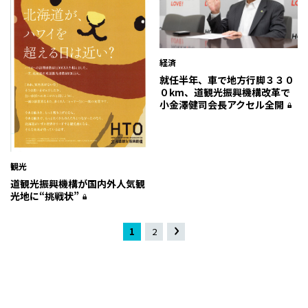
経済
就任半年、車で地方行脚３３０
０km、道観光振興機構改革で
小金澤健司会長アクセル全開
観光
道観光振興機構が国内外人気観
光地に“挑戦状”
1
2
»