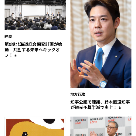
経済
第9期北海道総合開発計画が始
動 共創する未来へキックオ
フ！
地方行政
知事公館で陳謝、鈴木直道知事
が観光予算半減で炎上！