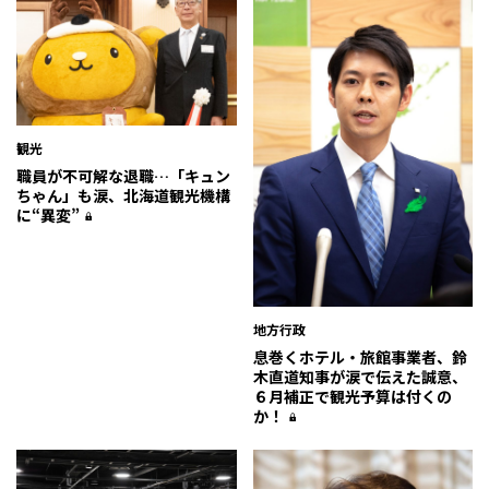
観光
職員が不可解な退職…「キュン
ちゃん」も涙、北海道観光機構
に“異変”
地方行政
息巻くホテル・旅館事業者、鈴
木直道知事が涙で伝えた誠意、
６月補正で観光予算は付くの
か！