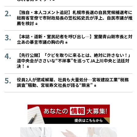
【独自・本人コメント追記】札幌市長選の自民党候補選考に
総務省官僚で市財政局長の笠松拓史氏が浮上、自民市議が推
薦を検討
【本誌・道新・室民記者を呼び出し…】室蘭青山剛市長と対
立あの暴言市議の胸の内
【先行公開】「クビを取りに来るとは、絶対に許さない！」
道中央会がささいな“不祥事”を巡ってJA上川中央と法廷対
決！
役員2人が懲戒解雇、社員も大量処分…宮坂建設工業“税務
調査”騒動、宮坂寿文社長が語る“顛末”