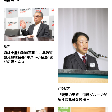
点回帰”
経済
道は土屋前副知事推し、北海道
観光機構会長“ポスト小金澤”選
びの混とん
グラビア
「変革の予感」――道新グループが
新年交礼会を開催