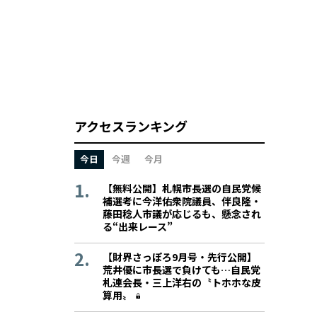
アクセスランキング
今日
今週
今月
【無料公開】札幌市長選の自民党候
補選考に今洋佑衆院議員、伴良隆・
藤田稔人市議が応じるも、懸念され
る“出来レース”
【財界さっぽろ9月号・先行公開】
荒井優に市長選で負けても…自民党
札連会長・三上洋右の〝トホホな皮
算用〟