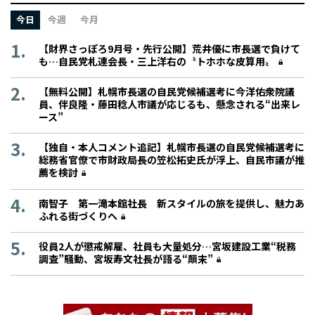
今日
今週
今月
【財界さっぽろ9月号・先行公開】荒井優に市長選で負けて
も…自民党札連会長・三上洋右の〝トホホな皮算用〟
【無料公開】札幌市長選の自民党候補選考に今洋佑衆院議
員、伴良隆・藤田稔人市議が応じるも、懸念される“出来レ
ース”
【独自・本人コメント追記】札幌市長選の自民党候補選考に
総務省官僚で市財政局長の笠松拓史氏が浮上、自民市議が推
薦を検討
南智子 第一滝本館社長 新スタイルの旅を提供し、魅力あ
ふれる街づくりへ
役員2人が懲戒解雇、社員も大量処分…宮坂建設工業“税務
調査”騒動、宮坂寿文社長が語る“顛末”