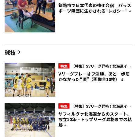
釧路市で日本代表の強化合宿 パラス
ポーツ隆盛に生かされる“レガシー”
球技
特集
【特集】SVリーグ昇格！北海道イエ
ロースターズ“奇数の壁”を飛び越えて
Vリーグプレーオフ決勝、あと一歩届
かなかった“頂”（画像全10枚）
特集
【特集】SVリーグ昇格！北海道イエ
ロースターズ“奇数の壁”を飛び越えて
サフィルヴァ北海道からのスタート、
設立10年…トップリーグ昇格までの軌
跡