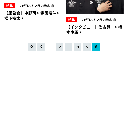
特集
これがレバンガの歩む道
【座談会】中野司×寺園脩斗×
松下裕汰
特集
これがレバンガの歩む道
【インタビュー】佐古賢一×橋
本竜馬
«
«
...
2
3
4
5
6
先頭