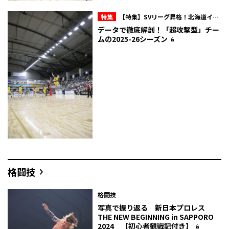
特集
【特集】SVリーグ昇格！北海道イエ
ロースターズ“奇数の壁”を飛び越えて
データで徹底解剖！「超攻撃型」チー
ムの2025-26シーズン
格闘技
格闘技
写真で振り返る 新日本プロレス
THE NEW BEGINNING in SAPPORO
2024 【初心者観戦記付き】