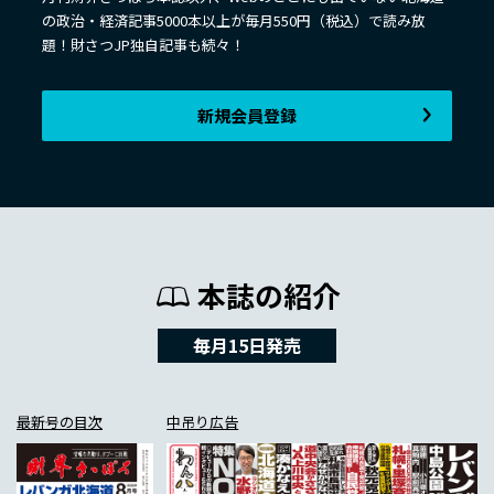
の政治・経済記事5000本以上が毎月550円（税込）で読み放
題！財さつJP独自記事も続々！
新規会員登録
本誌の紹介
毎月15日発売
最新号の目次
中吊り広告