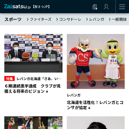
スポーツ
ファイターズ
コンサドーレ
レバンガ
一般競技
特集
レバンガ北海道「さあ、いこ
うぜ。」～まだ見ぬ景色目指して～
６期連続黒字達成 クラブが見
据える将来のビジョン
レバンガ
北海道を活性化！レバンガとコ
ンサが協定