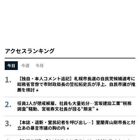
アクセスランキング
今日
今週
今月
【独自・本人コメント追記】札幌市長選の自民党候補選考に
総務省官僚で市財政局長の笠松拓史氏が浮上、自民市議が推
薦を検討
役員2人が懲戒解雇、社員も大量処分…宮坂建設工業“税務
調査”騒動、宮坂寿文社長が語る“顛末”
【本誌・道新・室民記者を呼び出し…】室蘭青山剛市長と対
立あの暴言市議の胸の内