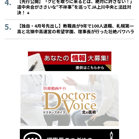
【先行公開】「クビを取りに来るとは、絶対に許さない！」
道中央会がささいな“不祥事”を巡ってJA上川中央と法廷対
決！
【独自・4月号先出し】教職員が9年で100人退職、札幌第一
高と北嶺中高運営の希望学園、理事長が行った壮絶パワハラ