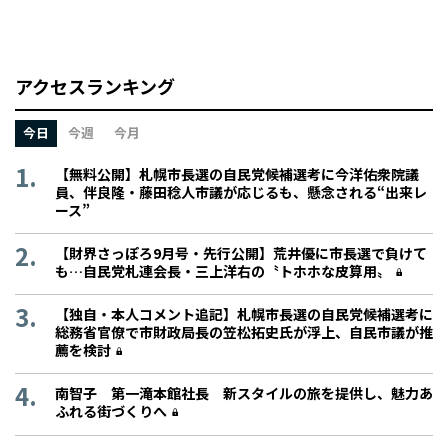
アクセスランキング
今日
今週
今月
【無料公開】札幌市長選の自民党候補選考に今洋佑衆院議
員、伴良隆・藤田稔人市議が応じるも、懸念される“出来レ
ース”
【財界さっぽろ9月号・先行公開】荒井優に市長選で負けて
も…自民党札連会長・三上洋右の〝トホホな皮算用〟
【独自・本人コメント追記】札幌市長選の自民党候補選考に
総務省官僚で市財政局長の笠松拓史氏が浮上、自民市議が推
薦を検討
南智子 第一滝本館社長 新スタイルの旅を提供し、魅力あ
ふれる街づくりへ