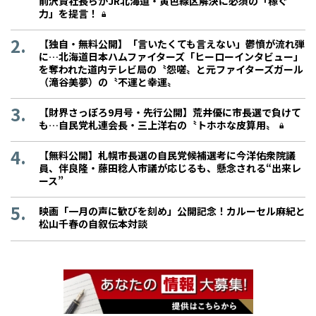
前沢賢社長らがJR北海道・黄色線区解決に必須の「稼ぐ
力」を提言！
【独自・無料公開】「言いたくても言えない」鬱憤が流れ弾
に…北海道日本ハムファイターズ「ヒーローインタビュー」
を奪われた道内テレビ局の〝怨嗟〟と元ファイターズガール
（滝谷美夢）の〝不運と幸運〟
【財界さっぽろ9月号・先行公開】荒井優に市長選で負けて
も…自民党札連会長・三上洋右の〝トホホな皮算用〟
【無料公開】札幌市長選の自民党候補選考に今洋佑衆院議
員、伴良隆・藤田稔人市議が応じるも、懸念される“出来レ
ース”
映画「一月の声に歓びを刻め」公開記念！カルーセル麻紀と
松山千春の自叙伝本対談