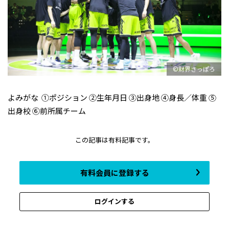
©財界さっぽろ
よみがな ①ポジション ②生年月日 ③出身地 ④身長／体重 ⑤
出身校 ⑥前所属チーム
この記事は有料記事です。
有料会員に登録する
ログインする