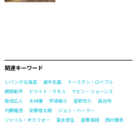
関連キーワード
レバンガ北海道
選手名鑑
トーステン・ロイブル
関野剛平
ドワイト・ラモス
ケビン・ジョーンズ
菊地広人
木林優
市場脩斗
星野京介
島谷怜
内藤耀悠
安藤煌太朗
ジョン・ハーラー
ジャリル・オカフォー
富永啓生
盛實海翔
西村優真