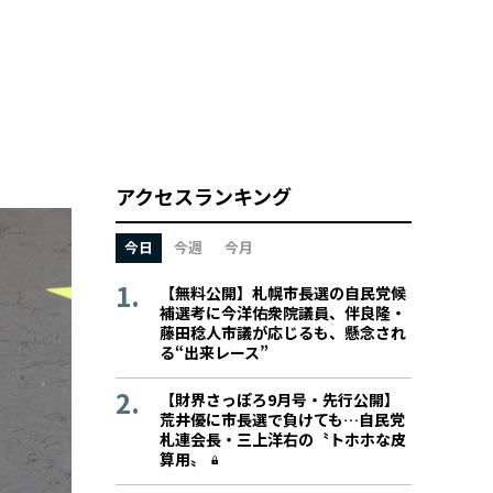
アクセスランキング
今日
今週
今月
【無料公開】札幌市長選の自民党候
補選考に今洋佑衆院議員、伴良隆・
藤田稔人市議が応じるも、懸念され
る“出来レース”
【財界さっぽろ9月号・先行公開】
荒井優に市長選で負けても…自民党
札連会長・三上洋右の〝トホホな皮
算用〟