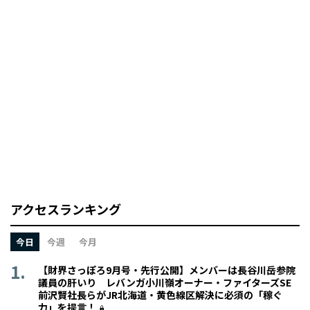
アクセスランキング
今日
今週
今月
【財界さっぽろ9月号・先行公開】メンバーは長谷川岳参院
議員の肝いり レバンガ小川嶺オーナー・ファイターズSE
前沢賢社長らがJR北海道・黄色線区解決に必須の「稼ぐ
力」を提言！