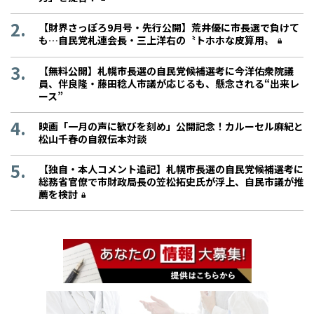
【財界さっぽろ9月号・先行公開】荒井優に市長選で負けて
も…自民党札連会長・三上洋右の〝トホホな皮算用〟
【無料公開】札幌市長選の自民党候補選考に今洋佑衆院議
員、伴良隆・藤田稔人市議が応じるも、懸念される“出来レ
ース”
映画「一月の声に歓びを刻め」公開記念！カルーセル麻紀と
松山千春の自叙伝本対談
【独自・本人コメント追記】札幌市長選の自民党候補選考に
総務省官僚で市財政局長の笠松拓史氏が浮上、自民市議が推
薦を検討