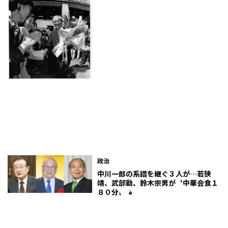
政治
中川一郎の系譜を継ぐ３人が…若狭
靖、武部勤、鈴木宗男が〝中華会食１
８０分〟