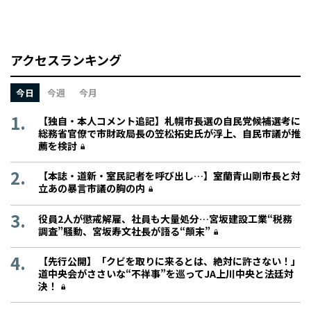
アクセスランキング
今日
今週
今月
【独自・本人コメント追記】札幌市長選の自民党候補選考に
総務省官僚で市財政局長の笠松拓史氏が浮上、自民市議が推
薦を検討
【本誌・道新・室民記者を呼び出し…】室蘭青山剛市長と対
立あの暴言市議の胸の内
役員2人が懲戒解雇、社員も大量処分…宮坂建設工業“税務
調査”騒動、宮坂寿文社長が語る“顛末”
【先行公開】「クビを取りに来るとは、絶対に許さない！」
道中央会がささいな“不祥事”を巡ってJA上川中央と法廷対
決！