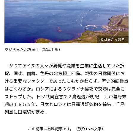
©財界さっぽろ
空から見た北方領土（写真上部）
かつてアイヌの人々が狩猟や漁業を生業に生活していた択
捉、国後、歯舞、色丹の北方領土四島。戦後の日露関係にお
ける重要なファクターであったにもかかわらず、歴史的転換点
はごくわずか。ロシアによるウクライナ侵攻で交渉は完全に
ストップした。 日ソ共同宣言で２島返還が明記 江戸幕府末
期の１８５５年、日本とロシアは日露通好条約を締結。千島
列島に国境線が定め...
この記事は有料記事です。
（残り1626文字）