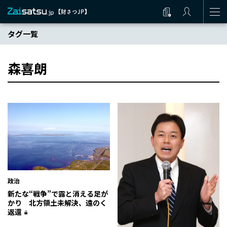
タグ一覧
森喜朗
政治
新たな“戦争”で露と消える足が
かり 北方領土未解決、遠のく
返還