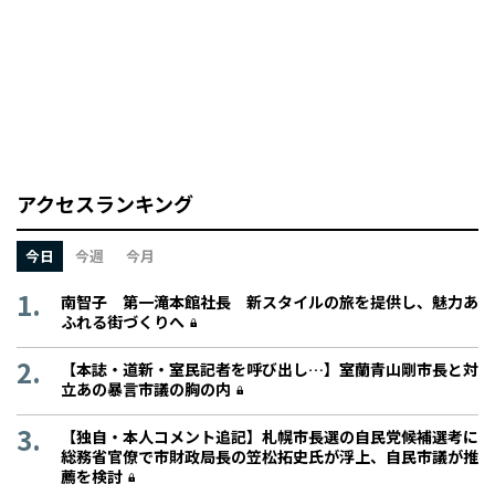
アクセスランキング
今日
今週
今月
南智子 第一滝本館社長 新スタイルの旅を提供し、魅力あ
ふれる街づくりへ
【本誌・道新・室民記者を呼び出し…】室蘭青山剛市長と対
立あの暴言市議の胸の内
【独自・本人コメント追記】札幌市長選の自民党候補選考に
総務省官僚で市財政局長の笠松拓史氏が浮上、自民市議が推
薦を検討