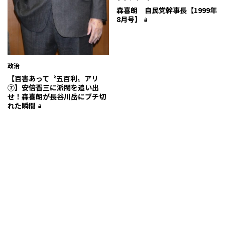
森喜朗 自民党幹事長【1999年
8月号】
政治
【百害あって〝五百利〟アリ
⑦】安倍晋三に派閥を追い出
せ！森喜朗が長谷川岳にブチ切
れた瞬間