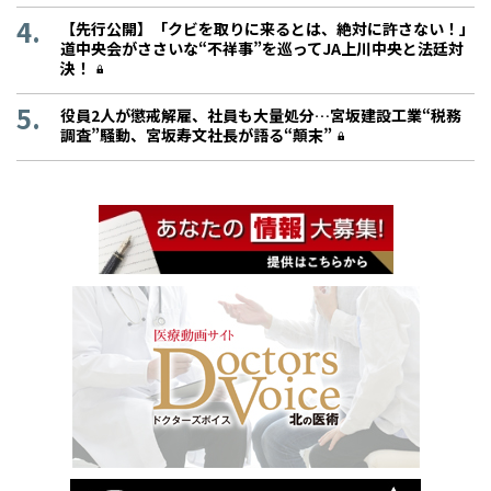
【先行公開】「クビを取りに来るとは、絶対に許さない！」
道中央会がささいな“不祥事”を巡ってJA上川中央と法廷対
決！
役員2人が懲戒解雇、社員も大量処分…宮坂建設工業“税務
調査”騒動、宮坂寿文社長が語る“顛末”