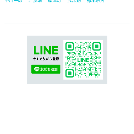
中川一郎
若狭靖
厚岸町
武部勤
鈴木宗男
今すぐ友だち登録