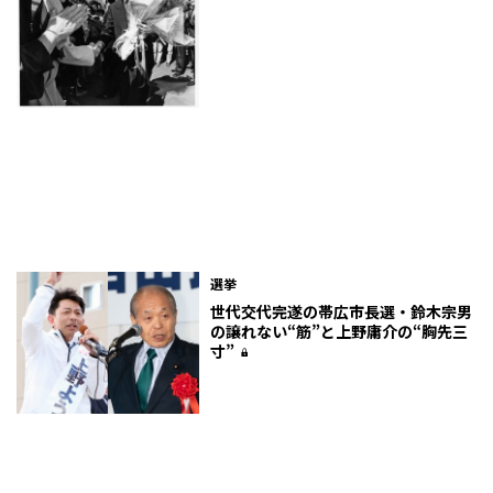
選挙
世代交代完遂の帯広市長選・鈴木宗男
の譲れない“筋”と上野庸介の“胸先三
寸”