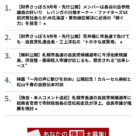
【財界さっぽろ9月号・先行公開】メンバーは長谷川岳参院
議員の肝いり レバンガ小川嶺オーナー・ファイターズSE
前沢賢社長らがJR北海道・黄色線区解決に必須の「稼ぐ
力」を提言！
【財界さっぽろ9月号・先行公開】荒井優に市長選で負けて
も…自民党札連会長・三上洋右の〝トホホな皮算用〟
【無料公開】札幌市長選の自民党候補選考に今洋佑衆院議
員、伴良隆・藤田稔人市議が応じるも、懸念される“出来レ
ース”
映画「一月の声に歓びを刻め」公開記念！カルーセル麻紀と
松山千春の自叙伝本対談
【独自・本人コメント追記】札幌市長選の自民党候補選考に
総務省官僚で市財政局長の笠松拓史氏が浮上、自民市議が推
薦を検討