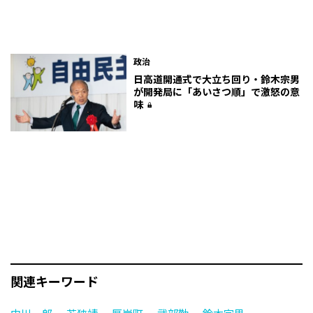
政治
日高道開通式で大立ち回り・鈴木宗男
が開発局に「あいさつ順」で激怒の意
味
関連キーワード