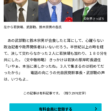
©財界さっぽろ
左から若狭靖、武部勤、鈴木宗男の各氏
あの武部勤と鈴木宗男が会食したと耳にして、心躍らない
政治記者や政界関係者はいないだろう。半世紀以上の時を経
て、決して交わらなかった２人に若狭靖も加わり、１８０分を
共にした。（文中敬称略） きっかけは若狭の厚岸町長退任
「いやぁ、本当に楽しかったね。３人で集まるのは初めてだ
ったから」 電話の向こうの元自民党幹事長・武部勤の声
は、いつもよ...
この記事は有料記事です。
（残り2976文字）
有料会員に登録する