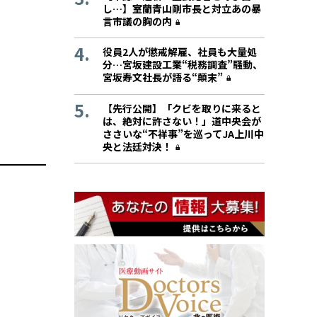
し…】室蘭青山剛市長と対立あの暴
言市議の胸の内
役員2人が懲戒解雇、社員も大量処
分…宮坂建設工業“税務調査”騒動、
宮坂寿文社長が語る“顛末”
【先行公開】「クビを取りに来ると
は、絶対に許さない！」道中央会が
ささいな“不祥事”を巡ってJA上川中
央と法廷対決！