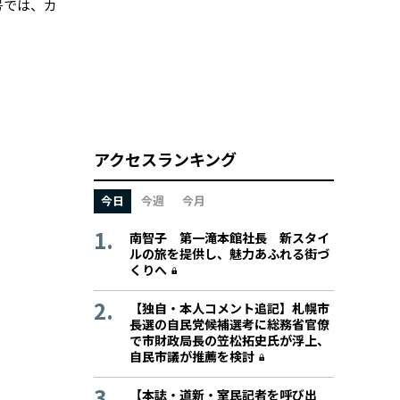
号では、カ
アクセスランキング
今日
今週
今月
南智子 第一滝本館社長 新スタイ
ルの旅を提供し、魅力あふれる街づ
くりへ
【独自・本人コメント追記】札幌市
長選の自民党候補選考に総務省官僚
で市財政局長の笠松拓史氏が浮上、
自民市議が推薦を検討
【本誌・道新・室民記者を呼び出