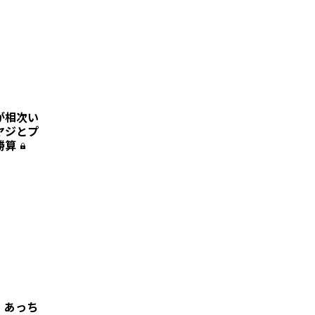
が相次い
ヤジとプ
勝算
！あっち