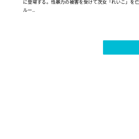
に登場する。性暴力の被害を受けて次女「れいこ」を亡
ルー...