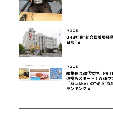
マスコミ
UHB社員“組合費着服騒動
日談”
マスコミ
編集長は30代女性、PR T
連携もスタート！WEBマ
「Sitakke」の“硬派”な
ランキング