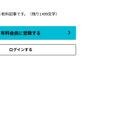
は有料記事です。
（残り1499文字）
有料会員に登録する
ログインする