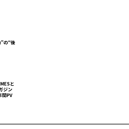
”の“後
IMESと
ガジン
年間PV