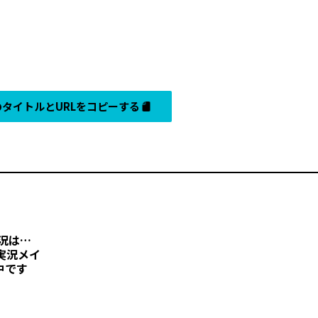
タイトルとURLをコピーする
近況は…
実況メイ
中です