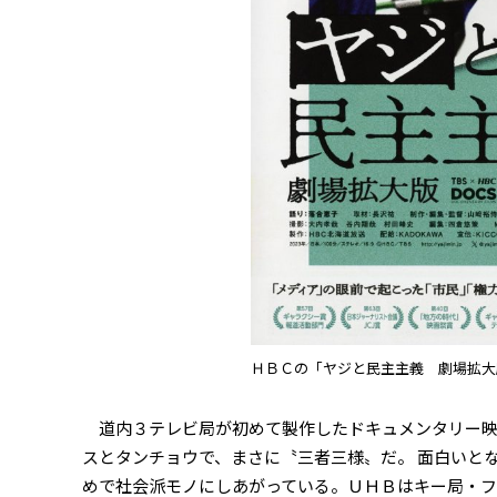
ＨＢＣの「ヤジと民主主義 劇場拡大
道内３テレビ局が初めて製作したドキュメンタリー映
スとタンチョウで、まさに〝三者三様〟だ。 面白いと
めで社会派モノにしあがっている。ＵＨＢはキー局・フジ