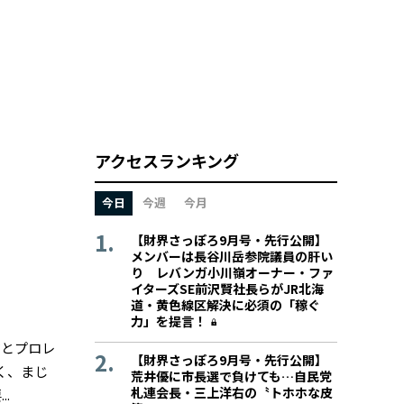
アクセスランキング
今日
今週
今月
【財界さっぽろ9月号・先行公開】
メンバーは長谷川岳参院議員の肝い
り レバンガ小川嶺オーナー・ファ
イターズSE前沢賢社長らがJR北海
道・黄色線区解決に必須の「稼ぐ
力」を提言！
ジとプロレ
【財界さっぽろ9月号・先行公開】
く、まじ
荒井優に市長選で負けても…自民党
札連会長・三上洋右の〝トホホな皮
.