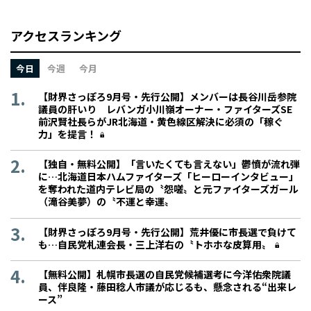
アクセスランキング
今日
今週
今月
【財界さっぽろ9月号・先行公開】メンバーは長谷川岳参院
議員の肝いり レバンガ小川嶺オーナー・ファイターズSE
前沢賢社長らがJR北海道・黄色線区解決に必須の「稼ぐ
力」を提言！
【独自・無料公開】「言いたくても言えない」鬱憤が流れ弾
に…北海道日本ハムファイターズ「ヒーローインタビュー」
を奪われた道内テレビ局の〝怨嗟〟と元ファイターズガール
（滝谷美夢）の〝不運と幸運〟
【財界さっぽろ9月号・先行公開】荒井優に市長選で負けて
も…自民党札連会長・三上洋右の〝トホホな皮算用〟
【無料公開】札幌市長選の自民党候補選考に今洋佑衆院議
員、伴良隆・藤田稔人市議が応じるも、懸念される“出来レ
ース”