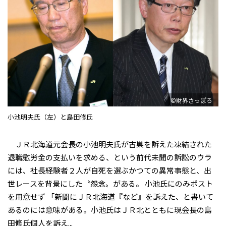
©財界さっぽろ
小池明夫氏（左）と島田修氏
ＪＲ北海道元会長の小池明夫氏が古巣を訴えた――凍結された
退職慰労金の支払いを求める、という前代未聞の訴訟のウラ
には、社長経験者２人が自死を選ぶかつての異常事態と、出
世レースを背景にした〝怨念〟がある。 小池氏にのみポスト
を用意せず 「新聞にＪＲ北海道『など』を訴えた、と書いて
あるのには意味がある。小池氏はＪＲ北とともに現会長の島
田修氏個人を訴え...