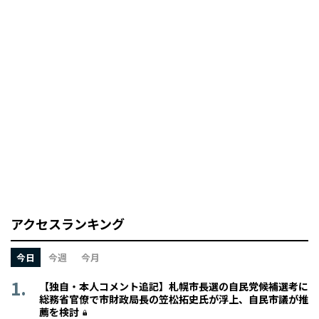
アクセスランキング
今日
今週
今月
【独自・本人コメント追記】札幌市長選の自民党候補選考に
総務省官僚で市財政局長の笠松拓史氏が浮上、自民市議が推
薦を検討