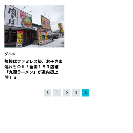
グルメ
規模はファミレス級、お子さま
連れもＯＫ！全国１８３店舗
「丸源ラーメン」が道内初上
陸！
«
1
2
3
4