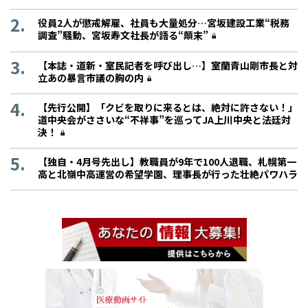
役員2人が懲戒解雇、社員も大量処分…宮坂建設工業“税務
調査”騒動、宮坂寿文社長が語る“顛末”
【本誌・道新・室民記者を呼び出し…】室蘭青山剛市長と対
立あの暴言市議の胸の内
【先行公開】「クビを取りに来るとは、絶対に許さない！」
道中央会がささいな“不祥事”を巡ってJA上川中央と法廷対
決！
【独自・4月号先出し】教職員が9年で100人退職、札幌第一
高と北嶺中高運営の希望学園、理事長が行った壮絶パワハラ