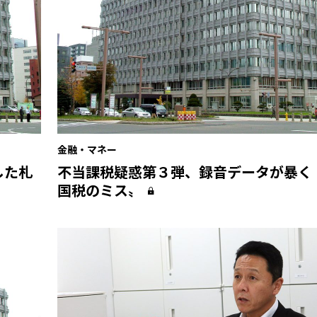
金融・マネー
した札
不当課税疑惑第３弾、録音データが暴く
国税のミス〟