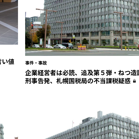
言い値
事件・事故
企業経営者は必読、追及第５弾・ねつ造
刑事告発、札幌国税局の不当課税疑惑