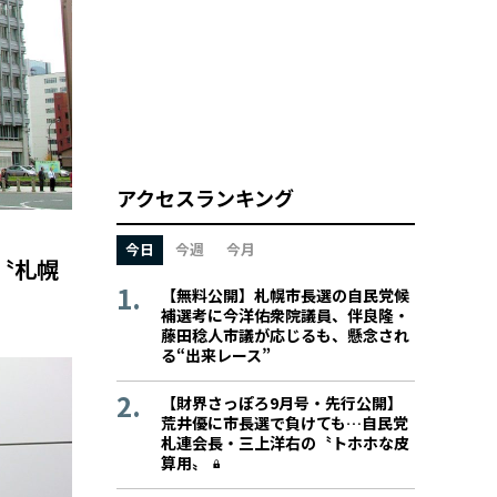
アクセスランキング
今日
今週
今月
〝札幌
【無料公開】札幌市長選の自民党候
補選考に今洋佑衆院議員、伴良隆・
藤田稔人市議が応じるも、懸念され
る“出来レース”
【財界さっぽろ9月号・先行公開】
荒井優に市長選で負けても…自民党
札連会長・三上洋右の〝トホホな皮
算用〟