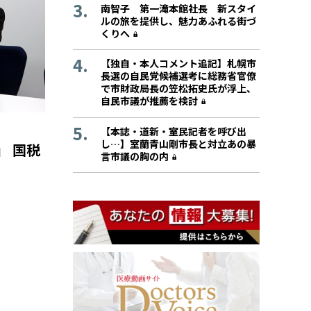
南智子 第一滝本館社長 新スタイ
ルの旅を提供し、魅力あふれる街づ
くりへ
【独自・本人コメント追記】札幌市
長選の自民党候補選考に総務省官僚
で市財政局長の笠松拓史氏が浮上、
自民市議が推薦を検討
【本誌・道新・室民記者を呼び出
し…】室蘭青山剛市長と対立あの暴
」 国税
言市議の胸の内