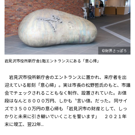
©財界さっぽろ
岩見沢市役所新庁舎1階エントランスにある「意心帰」
岩見沢市役所新庁舎のエントランスに置かれ、来庁者を出
迎えている彫刻「意心帰」。実は市長の松野哲氏のもと、市議
会でチェックされることもなく制作、設置されていた。お値
段はなんと８０００万円、しかも〝言い値〟だった。 同サイ
ズで３５００万円の意心帰も 「岩見沢市の財産として、しっ
かりと未来に引き継いでいくことを誓います」 ２０２１年
末に竣工、翌22年...