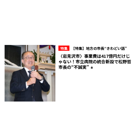
特集
【特集】地方の市長“きわどい話”
〈岩見沢市〉事業費は417億円だけじ
ゃない！市立病院の統合新設で松野哲
市長の“不誠実”