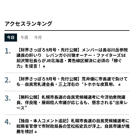
アクセスランキング
今日
今週
今月
【財界さっぽろ9月号・先行公開】メンバーは長谷川岳参院
議員の肝いり レバンガ小川嶺オーナー・ファイターズSE
前沢賢社長らがJR北海道・黄色線区解決に必須の「稼ぐ
力」を提言！
【財界さっぽろ9月号・先行公開】荒井優に市長選で負けて
も…自民党札連会長・三上洋右の〝トホホな皮算用〟
【無料公開】札幌市長選の自民党候補選考に今洋佑衆院議
員、伴良隆・藤田稔人市議が応じるも、懸念される“出来レ
ース”
【独自・本人コメント追記】札幌市長選の自民党候補選考に
総務省官僚で市財政局長の笠松拓史氏が浮上、自民市議が推
薦を検討