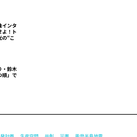
独インタ
せよ！ト
光の“こ
り・鈴木
つ順」で
開発計画
生産空間
共創
災害
能登半島地震