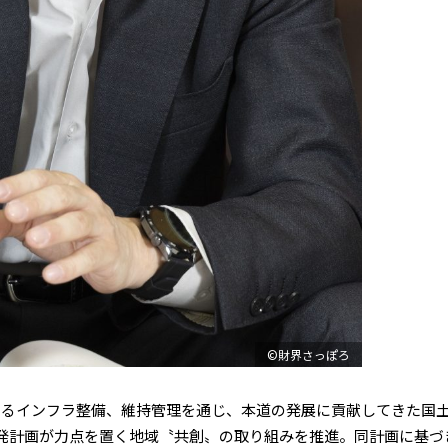
©財界さっぽろ
るインフラ整備、維持管理を通じ、本道の発展に貢献してきた国
発計画が力点を置く地域〝共創〟の取り組みを推進。同計画に基づ