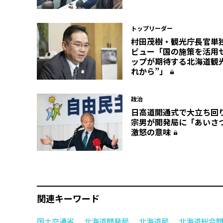
トップリーダー
村田茂樹・観光庁長官単
ビュー「国の施策を活用
ップが期待する北海道観
れから”」
政治
日高道開通式で大立ち回
宗男が開発局に「あいさ
激怒の意味
関連キーワード
国土交通省
北海道開発局
北海道局
北海道総合