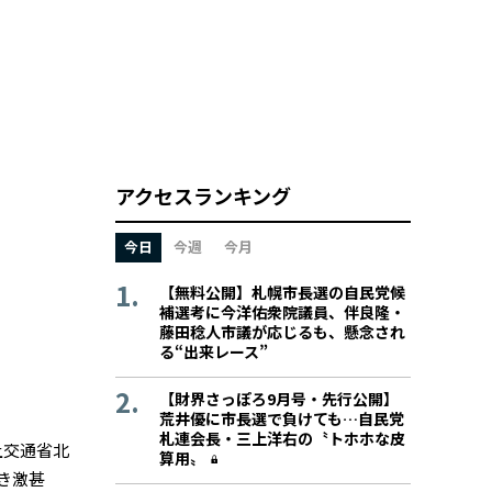
アクセスランキング
今日
今週
今月
【無料公開】札幌市長選の自民党候
補選考に今洋佑衆院議員、伴良隆・
藤田稔人市議が応じるも、懸念され
る“出来レース”
【財界さっぽろ9月号・先行公開】
荒井優に市長選で負けても…自民党
札連会長・三上洋右の〝トホホな皮
土交通省北
算用〟
き激甚