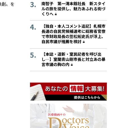
南智子 第一滝本館社長 新スタイ
共創〟を
ルの旅を提供し、魅力あふれる街づ
くりへ
【独自・本人コメント追記】札幌市
長選の自民党候補選考に総務省官僚
で市財政局長の笠松拓史氏が浮上、
自民市議が推薦を検討
【本誌・道新・室民記者を呼び出
し…】室蘭青山剛市長と対立あの暴
言市議の胸の内