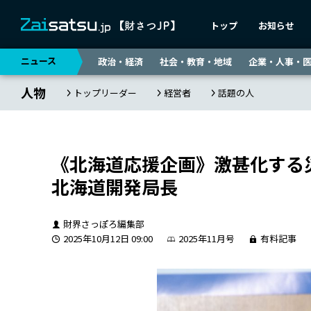
トップ
お知らせ
ニュース
政治・経済
社会・教育・地域
企業・人事・
人物
トップリーダー
経営者
話題の人
《北海道応援企画》激甚化する災
北海道開発局長
財界さっぽろ編集部
2025年10月12日 09:00
2025年11月号
有料記事