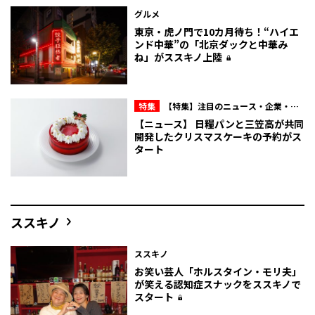
グルメ
東京・虎ノ門で10カ月待ち！“ハイエ
ンド中華”の「北京ダックと中華み
ね」がススキノ上陸
特集
【特集】注目のニュース・企業・人
物
【ニュース】 日糧パンと三笠高が共同
開発したクリスマスケーキの予約がス
タート
ススキノ
ススキノ
お笑い芸人「ホルスタイン・モリ夫」
が笑える認知症スナックをススキノで
スタート