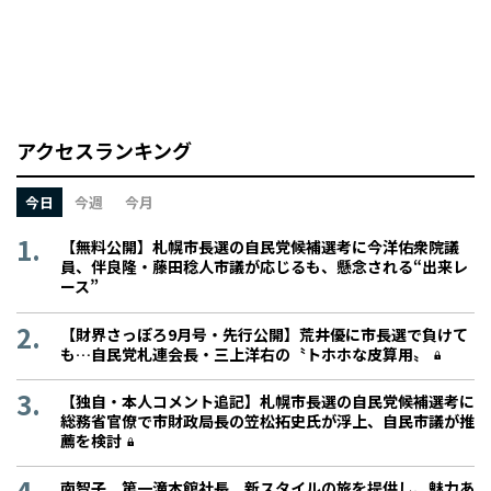
アクセスランキング
今日
今週
今月
【無料公開】札幌市長選の自民党候補選考に今洋佑衆院議
員、伴良隆・藤田稔人市議が応じるも、懸念される“出来レ
ース”
【財界さっぽろ9月号・先行公開】荒井優に市長選で負けて
も…自民党札連会長・三上洋右の〝トホホな皮算用〟
【独自・本人コメント追記】札幌市長選の自民党候補選考に
総務省官僚で市財政局長の笠松拓史氏が浮上、自民市議が推
薦を検討
南智子 第一滝本館社長 新スタイルの旅を提供し、魅力あ