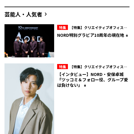
芸能人・人気者
特集
【特集】クリエイティブオフィスキ
ュー所属・NORD 10周年の現在地
NORD特別グラビア――10周年の現在地――
特集
【特集】クリエイティブオフィスキ
ュー所属・NORD 10周年の現在地
【インタビュー】NORD・安保卓城
「ツッコミ＆フォロー役、グループ愛
は負けない」