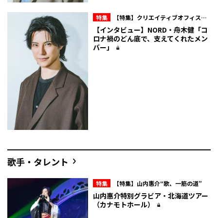
特集
【特集】クリエイティブオフィスキ
ュー所属・NORD 10周年の現在地
【インタビュー】NORD・舟木健「コ
ロナ禍のどん底で、支えてくれたメン
バー」
歌手・タレント
特集
【特集】山内惠介“歌、一筋の道”
山内惠介特別グラビア・北海道ツアー
（カナモトホール）