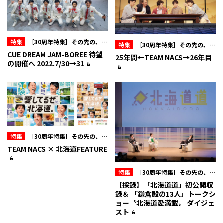
特集
［30周年特集］その先の、オ
特集
［30周年特集］その先の、オ
フィスキュー
CUE DREAM JAM-BOREE 待望
フィスキュー
25年間←TEAM NACS→26年目
の開催へ 2022.7/30→31
特集
［30周年特集］その先の、オ
フィスキュー
TEAM NACS × 北海道FEATURE
特集
［30周年特集］その先の、オ
フィスキュー
【採録】「北海道道」初公開収
録＆ 「鎌倉殿の13人」トークシ
ョー〝北海道愛満載〟 ダイジェ
スト