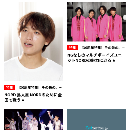
特集
［30周年特集］その先の、オ
フィスキュー
NGなしのマルチボーイズユニ
ットNORDの魅力に迫る
特集
［30周年特集］その先の、オ
フィスキュー
NORD 島太星 NORDのために全
国で戦う