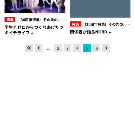
特集
［30周年特集］その先の、オ
特集
［30周年特集］その先の、オ
フィスキュー
学生とゼロからつくりあげたツ
フィスキュー
関係者が語るNORD
キイチライブ
«
«
...
2
3
4
5
6
»
先頭