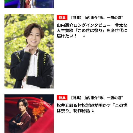
特集
【特集】山内惠介“歌、一筋の道”
山内惠介ロングインタビュー 骨太な
人生賛歌『この世は祭り』を全世代に
届けたい！
特集
【特集】山内惠介“歌、一筋の道”
松井五郎＆村松崇継が明かす『この世
は祭り』制作秘話