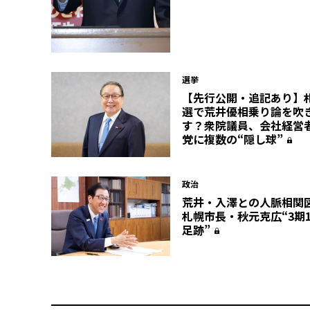
選挙
【先行公開・追記あり】
選で荒井優相乗り論を吹
す？衆院議員、会社経営
党に複数の“隠し球”
政治
荒井・入澤との人脈相関
札幌市長・秋元克広“3期
足跡”