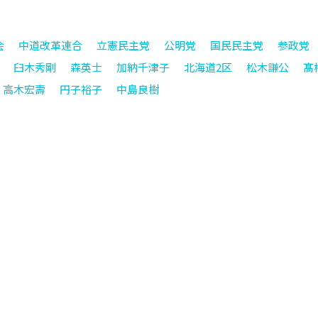
会
中道改革連合
立憲民主党
公明党
国民民主党
参政党
臼木秀剛
森英士
加納千津子
北海道2区
松木謙公
髙
高木宏壽
円子裕子
中島良樹