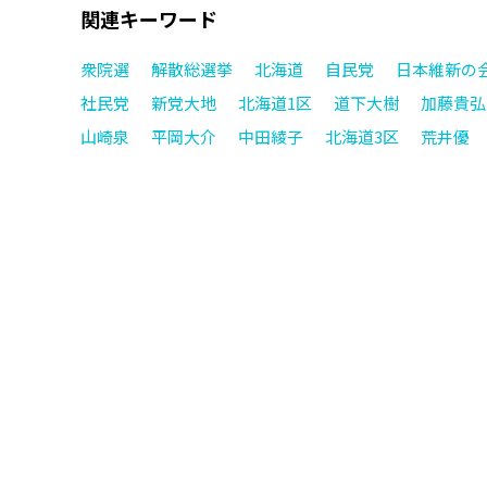
関連キーワード
衆院選
解散総選挙
北海道
自民党
日本維新の
社民党
新党大地
北海道1区
道下大樹
加藤貴弘
山崎泉
平岡大介
中田綾子
北海道3区
荒井優