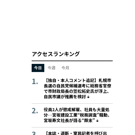
アクセスランキング
今日
今週
今月
【独自・本人コメント追記】札幌市
長選の自民党候補選考に総務省官僚
で市財政局長の笠松拓史氏が浮上、
自民市議が推薦を検討
役員2人が懲戒解雇、社員も大量処
分…宮坂建設工業“税務調査”騒動、
宮坂寿文社長が語る“顛末”
【本誌・道新・室民記者を呼び出