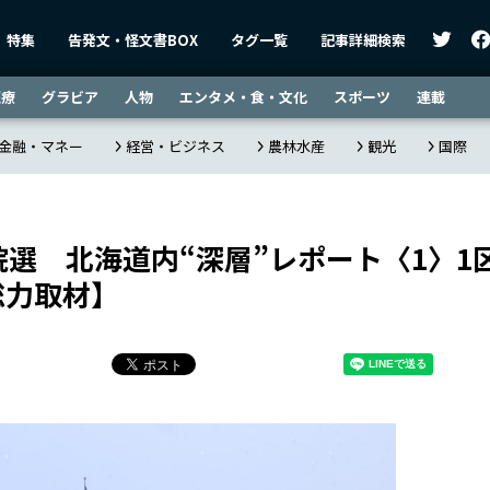
特集
告発文・怪文書BOX
タグ一覧
記事詳細検索
医療
グラビア
人物
エンタメ・食・文化
スポーツ
連載
金融・マネー
経営・ビジネス
農林水産
観光
国際
院選 北海道内“深層”レポート〈1〉1
総力取材】