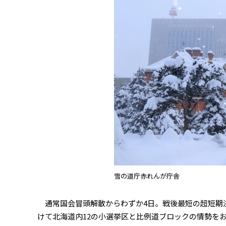
雪の道庁赤れんが庁舎
通常国会冒頭解散からわずか4日。戦後最短の超短期決
けて北海道内12の小選挙区と比例道ブロックの情勢をお