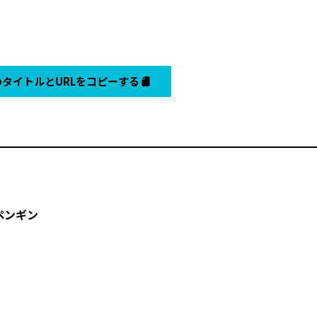
タイトルとURLをコピーする
ギン――