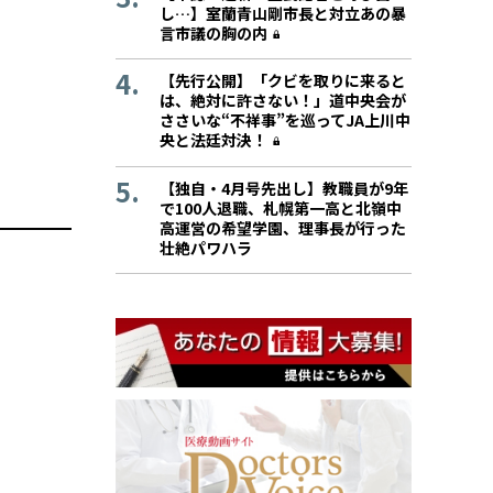
し…】室蘭青山剛市長と対立あの暴
言市議の胸の内
【先行公開】「クビを取りに来ると
は、絶対に許さない！」道中央会が
ささいな“不祥事”を巡ってJA上川中
央と法廷対決！
【独自・4月号先出し】教職員が9年
で100人退職、札幌第一高と北嶺中
高運営の希望学園、理事長が行った
壮絶パワハラ