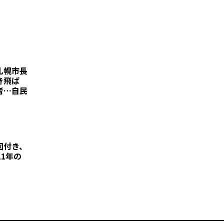
札幌市長
き飛ば
者…自民
図付き、
11年の