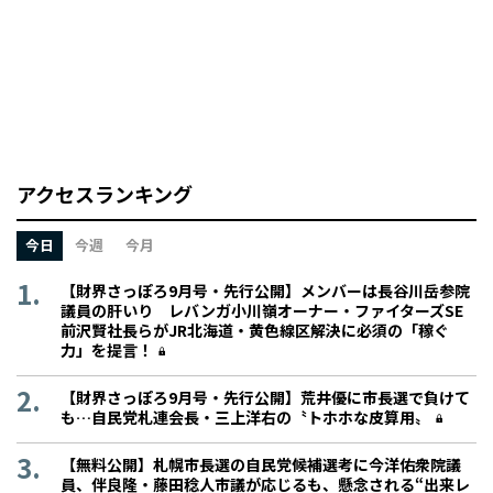
アクセスランキング
今日
今週
今月
【財界さっぽろ9月号・先行公開】メンバーは長谷川岳参院
議員の肝いり レバンガ小川嶺オーナー・ファイターズSE
前沢賢社長らがJR北海道・黄色線区解決に必須の「稼ぐ
力」を提言！
【財界さっぽろ9月号・先行公開】荒井優に市長選で負けて
も…自民党札連会長・三上洋右の〝トホホな皮算用〟
【無料公開】札幌市長選の自民党候補選考に今洋佑衆院議
員、伴良隆・藤田稔人市議が応じるも、懸念される“出来レ