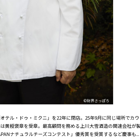
©財界さっぽろ
テル・ドゥ・ミクニ」を22年に閉店。25年9月に同じ場所でカウ
年は黄綬褒章を受章。最高顧問を務める上川大雪酒造の関連会社が
APANナチュラルチーズコンテスト」優秀賞を受賞するなど慶事も...