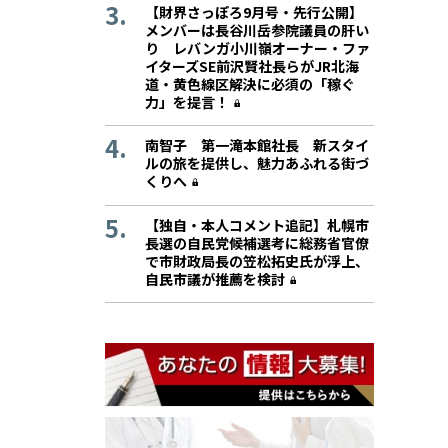
【財界さっぽろ9月号・先行公開】
メンバーは長谷川岳参院議員の肝い
り レバンガ小川嶺オーナー・ファ
イターズSE前沢賢社長らがJR北海
道・黄色線区解決に必須の「稼ぐ
力」を提言！
南智子 第一滝本館社長 新スタイ
ルの旅を提供し、魅力あふれる街づ
くりへ
【独自・本人コメント追記】札幌市
長選の自民党候補選考に総務省官僚
で市財政局長の笠松拓史氏が浮上、
自民市議が推薦を検討