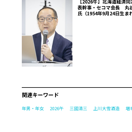
【2026午】北海道経済
表幹事・セコマ会長 丸谷
氏（1954年9月24日生ま
関連キーワード
年男・年女
2026午
三國清三
上川大雪酒造
増