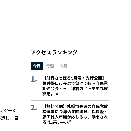
アクセスランキング
今日
今週
今月
【財界さっぽろ9月号・先行公開】
荒井優に市長選で負けても…自民党
札連会長・三上洋右の〝トホホな皮
算用〟
【無料公開】札幌市長選の自民党候
ンター8
補選考に今洋佑衆院議員、伴良隆・
藤田稔人市議が応じるも、懸念され
製造し、自
る“出来レース”