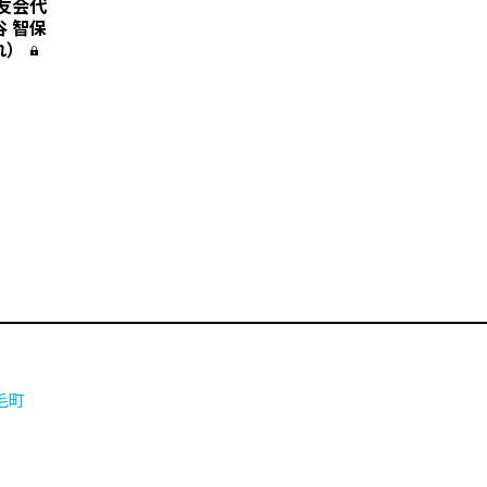
同友会代
 智保
れ）
毛町