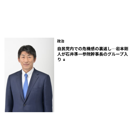
政治
自民党内での危機感の裏返し…岩本剛
人が石井準一参院幹事長のグループ入
り