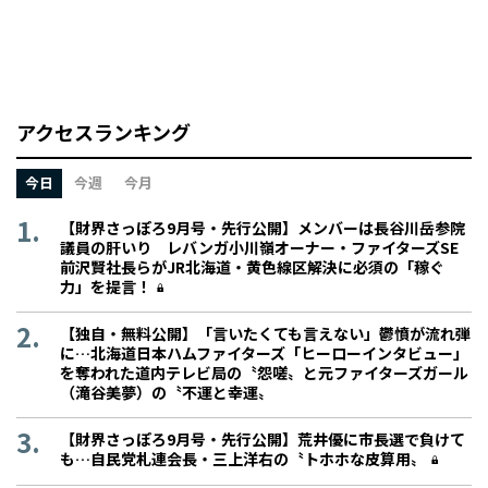
アクセスランキング
今日
今週
今月
【財界さっぽろ9月号・先行公開】メンバーは長谷川岳参院
議員の肝いり レバンガ小川嶺オーナー・ファイターズSE
前沢賢社長らがJR北海道・黄色線区解決に必須の「稼ぐ
力」を提言！
【独自・無料公開】「言いたくても言えない」鬱憤が流れ弾
に…北海道日本ハムファイターズ「ヒーローインタビュー」
を奪われた道内テレビ局の〝怨嗟〟と元ファイターズガール
（滝谷美夢）の〝不運と幸運〟
【財界さっぽろ9月号・先行公開】荒井優に市長選で負けて
も…自民党札連会長・三上洋右の〝トホホな皮算用〟