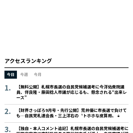
アクセスランキング
今日
今週
今月
【無料公開】札幌市長選の自民党候補選考に今洋佑衆院議
員、伴良隆・藤田稔人市議が応じるも、懸念される“出来レ
ース”
【財界さっぽろ9月号・先行公開】荒井優に市長選で負けて
も…自民党札連会長・三上洋右の〝トホホな皮算用〟
【独自・本人コメント追記】札幌市長選の自民党候補選考に