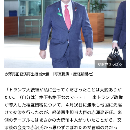
©財界さっぽろ
赤澤亮正経済再生担当大臣 （写真提供：産経新聞社）
「トランプ大統領が私に会ってくださったことは大変ありが
たい。（自分は）格下も格下なので……」 米トランプ政権
が導入した相互関税について、４月16日に渡米し他国に先駆
けて交渉を行ったのが、経済再生担当大臣の赤澤亮正氏。米
側のテーブルにはまさかの大統領本人がついたことから、交
渉後の会見で赤沢氏から思わずこぼれたのが冒頭の弁だっ