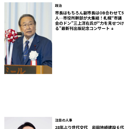
政治
市長はもちろん副市長はOB合わせて5
人…市役所幹部が大集結！札幌“市議
会のドン”三上洋右氏が“力を見せつけ
る”最新刊出版記念コンサート
注目の人事
28年ぶり世代交代 岩田地崎建設６代