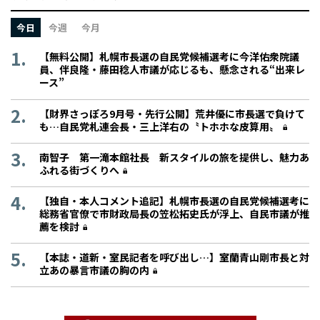
今日
今週
今月
【無料公開】札幌市長選の自民党候補選考に今洋佑衆院議
員、伴良隆・藤田稔人市議が応じるも、懸念される“出来レ
ース”
【財界さっぽろ9月号・先行公開】荒井優に市長選で負けて
も…自民党札連会長・三上洋右の〝トホホな皮算用〟
南智子 第一滝本館社長 新スタイルの旅を提供し、魅力あ
ふれる街づくりへ
【独自・本人コメント追記】札幌市長選の自民党候補選考に
総務省官僚で市財政局長の笠松拓史氏が浮上、自民市議が推
薦を検討
【本誌・道新・室民記者を呼び出し…】室蘭青山剛市長と対
立あの暴言市議の胸の内