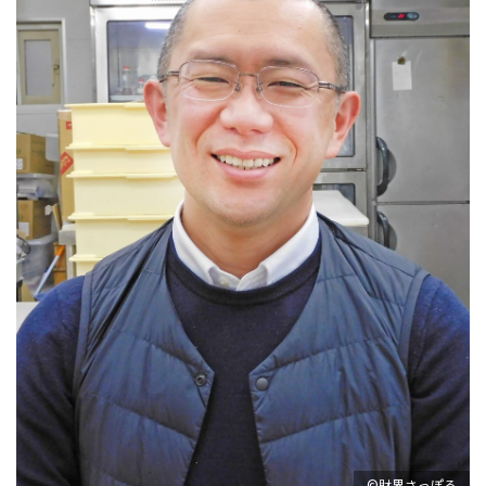
©財界さっぽろ