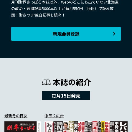
月刊財界さっぽろ本誌以外、Webのどこにも出ていない北海道
の政治・経済記事5000本以上が毎月550円（税込）で読み放
題！財さつJP独自記事も続々！
新規会員登録
本誌の紹介
毎月15日発売
最新号の目次
中吊り広告