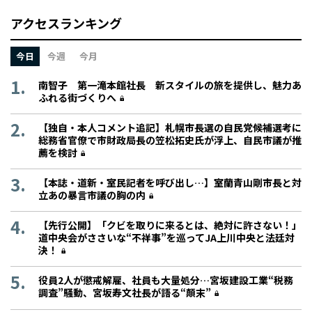
アクセスランキング
今日
今週
今月
南智子 第一滝本館社長 新スタイルの旅を提供し、魅力あ
ふれる街づくりへ
【独自・本人コメント追記】札幌市長選の自民党候補選考に
総務省官僚で市財政局長の笠松拓史氏が浮上、自民市議が推
薦を検討
【本誌・道新・室民記者を呼び出し…】室蘭青山剛市長と対
立あの暴言市議の胸の内
【先行公開】「クビを取りに来るとは、絶対に許さない！」
道中央会がささいな“不祥事”を巡ってJA上川中央と法廷対
決！
役員2人が懲戒解雇、社員も大量処分…宮坂建設工業“税務
調査”騒動、宮坂寿文社長が語る“顛末”