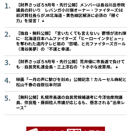
【財界さっぽろ9月号・先行公開】メンバーは長谷川岳参院
議員の肝いり レバンガ小川嶺オーナー・ファイターズSE
前沢賢社長らがJR北海道・黄色線区解決に必須の「稼ぐ
力」を提言！
【独自・無料公開】「言いたくても言えない」鬱憤が流れ弾
に…北海道日本ハムファイターズ「ヒーローインタビュー」
を奪われた道内テレビ局の〝怨嗟〟と元ファイターズガール
（滝谷美夢）の〝不運と幸運〟
【財界さっぽろ9月号・先行公開】荒井優に市長選で負けて
も…自民党札連会長・三上洋右の〝トホホな皮算用〟
映画「一月の声に歓びを刻め」公開記念！カルーセル麻紀と
松山千春の自叙伝本対談
【無料公開】札幌市長選の自民党候補選考に今洋佑衆院議
員、伴良隆・藤田稔人市議が応じるも、懸念される“出来レ
ース”