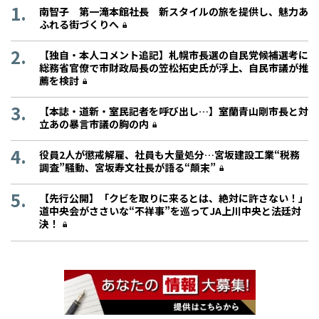
南智子 第一滝本館社長 新スタイルの旅を提供し、魅力あ
ふれる街づくりへ
【独自・本人コメント追記】札幌市長選の自民党候補選考に
総務省官僚で市財政局長の笠松拓史氏が浮上、自民市議が推
薦を検討
【本誌・道新・室民記者を呼び出し…】室蘭青山剛市長と対
立あの暴言市議の胸の内
役員2人が懲戒解雇、社員も大量処分…宮坂建設工業“税務
調査”騒動、宮坂寿文社長が語る“顛末”
【先行公開】「クビを取りに来るとは、絶対に許さない！」
道中央会がささいな“不祥事”を巡ってJA上川中央と法廷対
決！