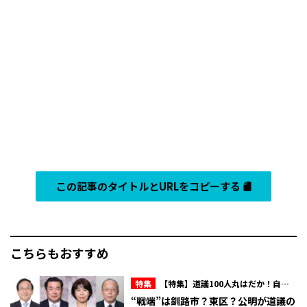
この記事のタイトルとURLをコピーする
こちらもおすすめ
特集
【特集】道議100人丸はだか！自民
会派内のマル秘情報を赤裸々に！北海道議
“戦端”は釧路市？東区？公明が道議の