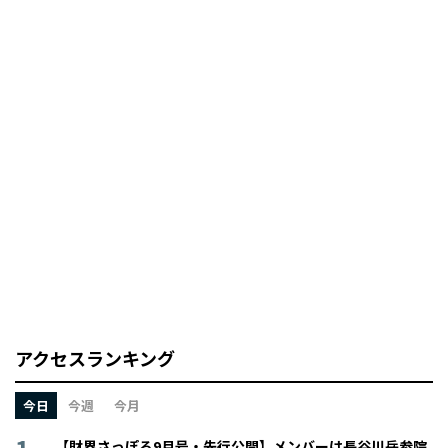
アクセスランキング
今日
今週
今月
【財界さっぽろ9月号・先行公開】メンバーは長谷川岳参院