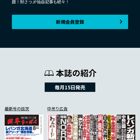
題！財さつJP独自記事も続々！
新規会員登録
本誌の紹介
毎月15日発売
最新号の目次
中吊り広告