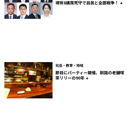
会“ここだけの話”
現有8議席死守で自民と全面戦争！
社会・教育・地域
節目にパーティー開催、釧路の老舗喫
茶リリーの90年