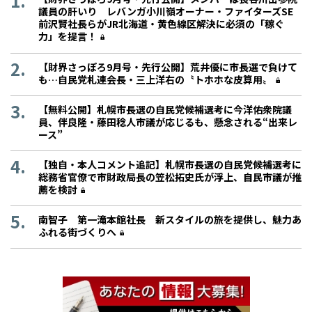
議員の肝いり レバンガ小川嶺オーナー・ファイターズSE
前沢賢社長らがJR北海道・黄色線区解決に必須の「稼ぐ
力」を提言！
【財界さっぽろ9月号・先行公開】荒井優に市長選で負けて
も…自民党札連会長・三上洋右の〝トホホな皮算用〟
【無料公開】札幌市長選の自民党候補選考に今洋佑衆院議
員、伴良隆・藤田稔人市議が応じるも、懸念される“出来レ
ース”
【独自・本人コメント追記】札幌市長選の自民党候補選考に
総務省官僚で市財政局長の笠松拓史氏が浮上、自民市議が推
薦を検討
南智子 第一滝本館社長 新スタイルの旅を提供し、魅力あ
ふれる街づくりへ