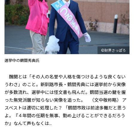
©財界さっぽろ
選挙中の鶴間秀典氏
醜聞とは「その人の名誉や人格を傷つけるような良くない
うわさ」のこと。新釧路市長・鶴間秀典には選挙前から実像
が多数流れ、選挙中には怪文書も飛んだ。鶴間当選の鍵を握
った無党派層が知らない実像を追った。 （文中敬称略） ア
スベストは適切に処理した？ 「鶴間市政は前途多難だと思う
よ。『４年間の任期を無事、勤め上げることができるだろう
か』なんて声もなくは...