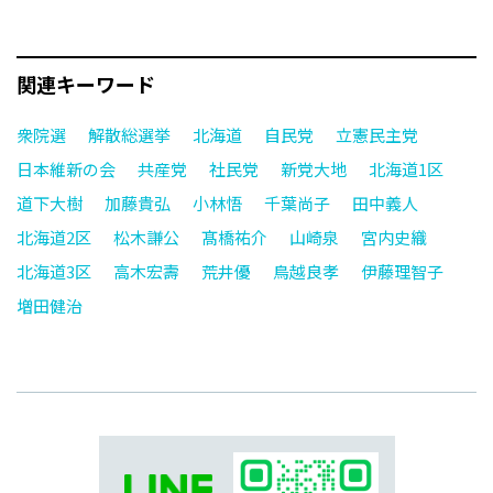
関連キーワード
衆院選
解散総選挙
北海道
自民党
立憲民主党
日本維新の会
共産党
社民党
新党大地
北海道1区
道下大樹
加藤貴弘
小林悟
千葉尚子
田中義人
北海道2区
松木謙公
髙橋祐介
山崎泉
宮内史織
北海道3区
高木宏壽
荒井優
鳥越良孝
伊藤理智子
増田健治