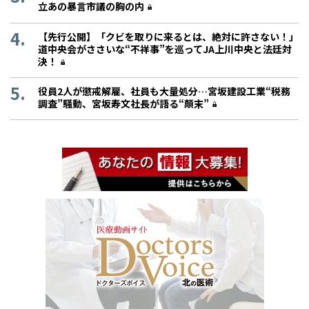
立あの暴言市議の胸の内
【先行公開】「クビを取りに来るとは、絶対に許さない！」
道中央会がささいな“不祥事”を巡ってJA上川中央と法廷対
決！
役員2人が懲戒解雇、社員も大量処分…宮坂建設工業“税務
調査”騒動、宮坂寿文社長が語る“顛末”