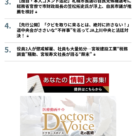
【独自・本人コメント追記】札幌市長選の自民党候補選考に
総務省官僚で市財政局長の笠松拓史氏が浮上、自民市議が推
薦を検討
【先行公開】「クビを取りに来るとは、絶対に許さない！」
道中央会がささいな“不祥事”を巡ってJA上川中央と法廷対
決！
役員2人が懲戒解雇、社員も大量処分…宮坂建設工業“税務
調査”騒動、宮坂寿文社長が語る“顛末”