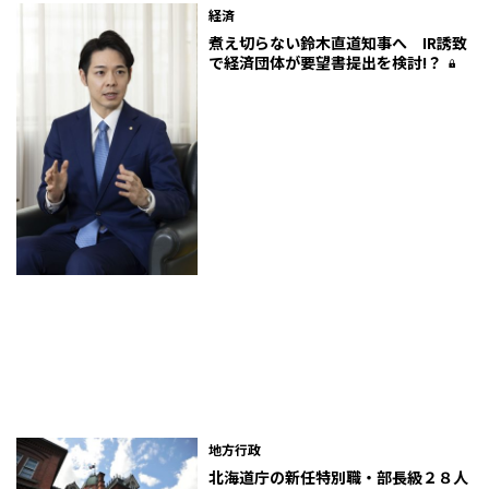
経済
煮え切らない鈴木直道知事へ IR誘致
で経済団体が要望書提出を検討!？
地方行政
北海道庁の新任特別職・部長級２８人