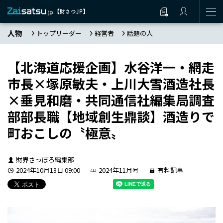
人物
トップリーダー
経営者
話題の人
【北海道応援企画】水谷洋一・網走
市長×塚原敏夫・上川大雪酒造社長
×垂見和磨・共同通信社編集局調査
部部長職【地域創生鼎談】酒造りで
町おこしの〝極意〟
財界さっぽろ編集部
2024年10月13日 09:00
2024年11月号
有料記事