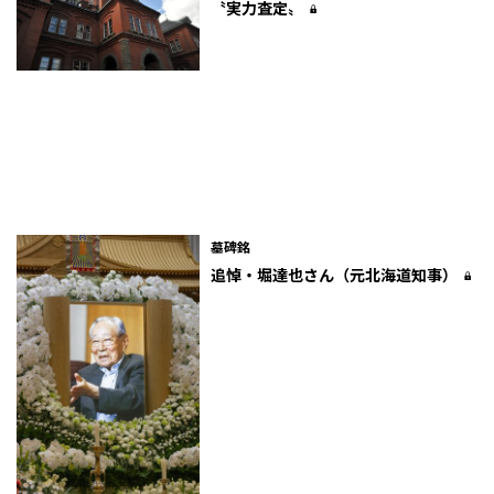
〝実力査定〟
墓碑銘
追悼・堀達也さん（元北海道知事）