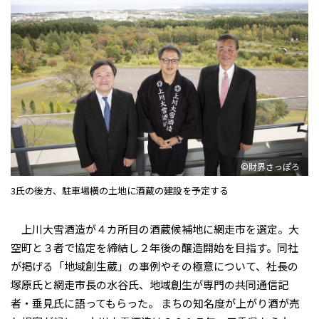
©財界さっぽろ
3氏の後方、駐車場横の土地に酒蔵の建設を予定する
上川大雪酒造が４カ所目の酒蔵候補地に網走市を選定。大
空町と３者で協定を締結し２年後の醸造開始を目指す。同社
が掲げる「地域創生蔵」の事例やその極意について、社長の
塚原氏と網走市長の水谷氏、地域創生が専門の共同通信記
者・垂見氏に語ってもらった。 まちの知名度が上がり酒が売