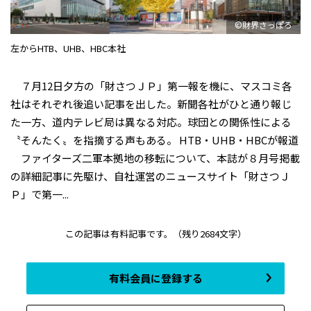
©財界さっぽろ
左からHTB、UHB、HBC本社
７月12日夕方の「財さつＪＰ」第一報を機に、マスコミ各
社はそれぞれ後追い記事を出した。新聞各社がひと通り報じ
た一方、道内テレビ局は異なる対応。球団との関係性による
〝そんたく〟を指摘する声もある。 HTB・UHB・HBCが報道
ファイターズ二軍本拠地の移転について、本誌が８月号掲載
の詳細記事に先駆け、自社運営のニュースサイト「財さつＪ
Ｐ」で第一...
この記事は有料記事です。
（残り2684文字）
有料会員に登録する