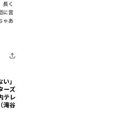
ない」
ターズ
内テレ
（滝谷