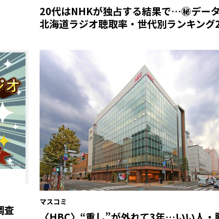
20代はNHKが独占する結果で…㊙デー
北海道ラジオ聴取率・世代別ランキング2
マスコミ
調査
〈HBC〉“重し”が外れて3年…いい人・