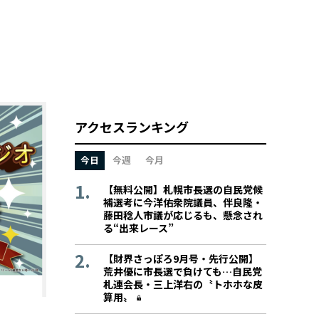
アクセスランキング
今日
今週
今月
【無料公開】札幌市長選の自民党候
補選考に今洋佑衆院議員、伴良隆・
藤田稔人市議が応じるも、懸念され
る“出来レース”
【財界さっぽろ9月号・先行公開】
荒井優に市長選で負けても…自民党
札連会長・三上洋右の〝トホホな皮
算用〟