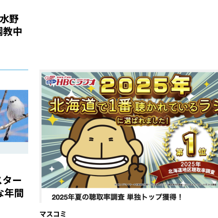
・水野
調教中
スター
”な年間
マスコミ