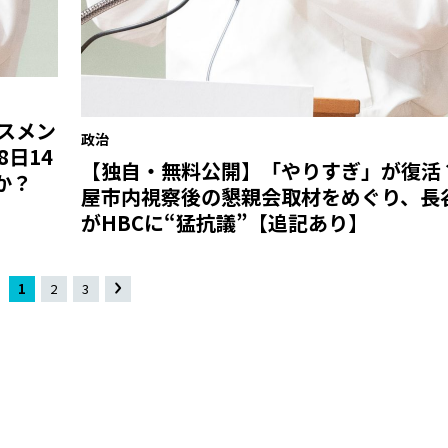
スメン
政治
8日14
【独自・無料公開】「やりすぎ」が復活
か？
屋市内視察後の懇親会取材をめぐり、長
がHBCに“猛抗議”【追記あり】
1
2
3
»